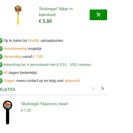
Sluitzegel 'kijkje in
bijenkast'
€ 5,90
✔
Op te halen bij
PostNL
ophaalpunten.
✔
Avondlevering
mogelijk.
✔
Verzending
vanaf
€ 7,95
.
✔
Imkershop.be
is beoordeeld met
9.2
/
10
-
1052
reviews
.
✔
60
dagen bedenktijd.
✔
Vragen
neem contact op en krijg snel
antwoord
.
.
ELATED
Sluitzegel Klaproos zwart
P
€ 7,20
€