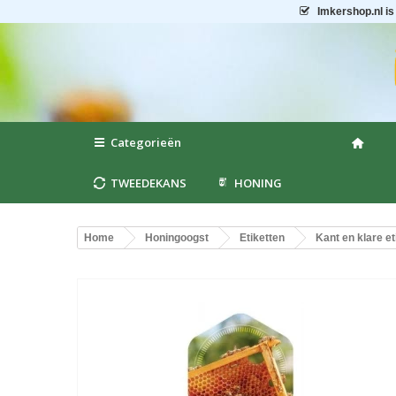
Imkershop.nl
is
Categorieën
TWEEDEKANS
HONING
Home
Honingoogst
Etiketten
Kant en klare et