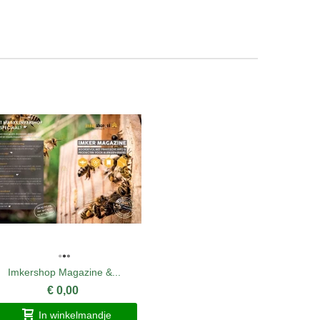
Imkershop Magazine &...
Sluitz
€ 0,00
In winkelmandje