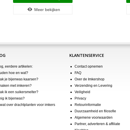
Meer bekijken
LOG
KLANTENSERVICE
og, eerdere artikelen:
Contact opnemen
uden hoe en wat?
FAQ
k je bijenwas kaarsen?
Over de Imkershop
maken met imkeren?
Verzending en Levering
k ik een suikersmelter?
Veiligheid
nig ik bijenwas?
Privacy
wat over drachtplanten voor imkers
Retourinformatie
Duurzaamheid en filosofie
Algemene voorwaarden
Partner, adverteren & affiliate