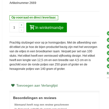
Artikelnummer
2669
Op voorraad en direct leverbaar.
+
In winkelmandje
-
Prachtig sluitzegel voor op je honingpotjes. Met de afbeelding van
dit etiket zie je hoe de bijen productief bezig zijn met het verzorgen
van de eitjes in een broedkamer raam. Verpakt per set van 100
stuks. Het etiket heeft een vernieuwd vijfhoekig design. Het etiket
heeft een lengte van 12,5 cm en een breedte van 4,5 cm en is
geschikt voor de ronde potjes van 250 gram of groter en de
hexagonale potjes van 140 gram of groter.
R
Toevoegen aan Verlanglijst
Beoordelingen en reviews
Niemand heeft nog een review geschreven
in deze taal, schrijf als eerste een review!