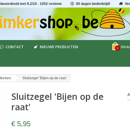
 beoordeeld met
9.2
/
10
- 1052 reviews
60 dagen bedenktijd!
Ve
CONTACT
NIEUWE PRODUCTEN
Wink
0
iketten
Sluitzegel 'Bijen op de raat'
Sluitzegel 'Bijen op de
A
raat'
€ 5,95