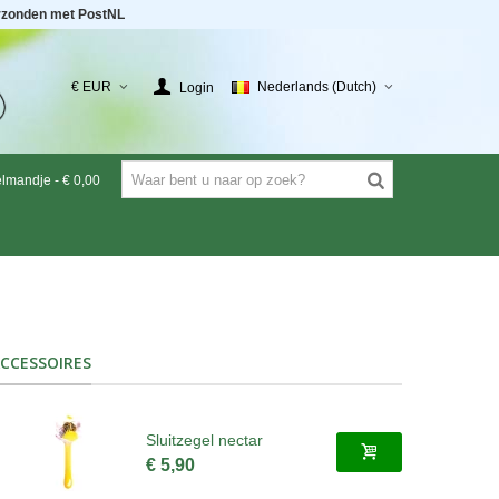
rzonden met PostNL
€ EUR
Nederlands (Dutch)
Login
elmandje
-
€ 0,00
CCESSOIRES
Sluitzegel nectar
€ 5,90