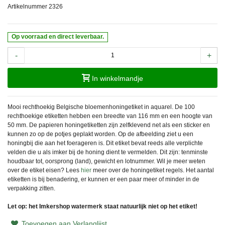
Artikelnummer
2326
Op voorraad en direct leverbaar.
-
+
In winkelmandje
Mooi rechthoekig Belgische bloemenhoningetiket in aquarel. De 100
rechthoekige etiketten hebben een breedte van 116 mm en een hoogte van
50 mm. De papieren honingetiketten zijn zelfklevend net als een sticker en
kunnen zo op de potjes geplakt worden. Op de afbeelding ziet u een
honingbij die aan het foerageren is. D
it etiket bevat reeds alle verplichte
velden die u als imker bij de honing dient te vermelden. Dit zijn: tenminste
houdbaar tot, oorsprong (land), gewicht en lotnummer. Wil je meer weten
over de etiket eisen? Lees
hier
meer over de honingetiket regels.
H
et aantal
etiketten is bij benadering, er kunnen er een paar meer of minder in de
verpakking zitten.
Let op: het Imkershop watermerk staat natuurlijk niet op het etiket!
Toevoegen aan Verlanglijst