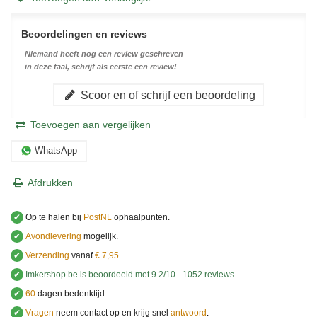
Beoordelingen en reviews
Niemand heeft nog een review geschreven
in deze taal, schrijf als eerste een review!
Scoor en of schrijf een beoordeling
Toevoegen aan vergelijken
WhatsApp
Afdrukken
✔
Op te halen bij
PostNL
ophaalpunten.
✔
Avondlevering
mogelijk.
✔
Verzending
vanaf
€ 7,95
.
✔
Imkershop.be
is beoordeeld met
9.2
/
10
-
1052
reviews
.
✔
60
dagen bedenktijd.
✔
Vragen
neem contact op en krijg snel
antwoord
.
.