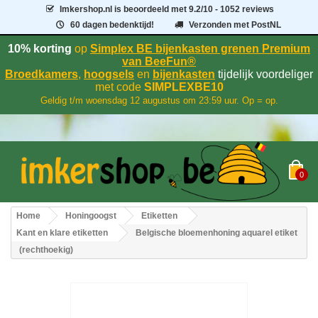
Imkershop.nl
is beoordeeld met
9.2
/
10
- 1052 reviews
60 dagen bedenktijd!
Verzonden met PostNL
10% korting
op
Simplex BE bijenkasten grenen Premium
van BeeFun®
Broedkamers
,
hoogsels
en
bijenkasten
tijdelijk voordeliger
met code
SIMPLEXBE10
Geldig t/m woensdag 12 augustus om 23:59 uur. Op = op.
0
Home
Honingoogst
Etiketten
Kant en klare etiketten
Belgische bloemenhoning aquarel etiket
(rechthoekig)