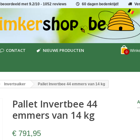
 beoordeeld met
9.2
/
10
- 1052 reviews
60 dagen bedenktijd!
Ve
CONTACT
NIEUWE PRODUCTEN
Wink
0
Invertsuiker
Pallet Invertbee 44 emmers van 14 kg
Pallet Invertbee 44
A
emmers van 14 kg
€ 791,95