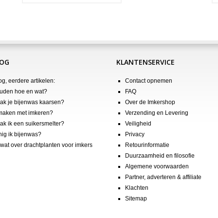
LOG
KLANTENSERVICE
og, eerdere artikelen:
Contact opnemen
uden hoe en wat?
FAQ
k je bijenwas kaarsen?
Over de Imkershop
maken met imkeren?
Verzending en Levering
k ik een suikersmelter?
Veiligheid
nig ik bijenwas?
Privacy
wat over drachtplanten voor imkers
Retourinformatie
Duurzaamheid en filosofie
Algemene voorwaarden
Partner, adverteren & affiliate
Klachten
Sitemap