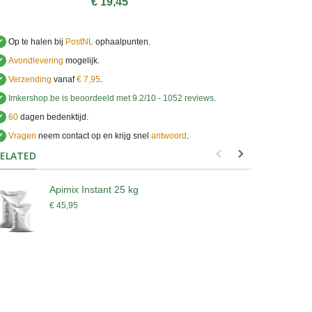
€ 19,45
✔
Op te halen bij
PostNL
ophaalpunten.
✔
Avondlevering
mogelijk.
✔
Verzending
vanaf
€ 7,95
.
✔
Imkershop.be
is beoordeeld met
9.2
/
10
-
1052
reviews
.
✔
60
dagen bedenktijd.
✔
Vragen
neem contact op en krijg snel
antwoord
.
.
ELATED
Apimix Instant 25 kg
A
€ 45,95
€