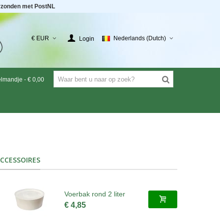
rzonden met PostNL
€ EUR
Nederlands (Dutch)
Login
elmandje
-
€ 0,00
CCESSOIRES
Voerbak rond 2 liter
€ 4,85