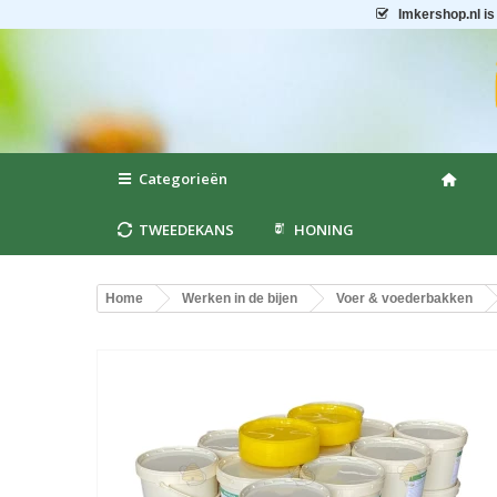
Imkershop.nl
is
Categorieën
TWEEDEKANS
HONING
Home
Werken in de bijen
Voer & voederbakken