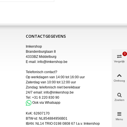
CONTACTGEGEVENS
Imkershop
Brandenburglaan 8
0
4333BZ Middelburg
E-mail:
info@imkershop.be
Vergelijk
Telefonisch contact?
Op werkdagen van 14:00 tot 16:00 uur
Omhoog
Zaterdag van 10:00 tot 12:00 uur
Zondag: telefonisch niet bereikbaar
24/7 email:
info@imkershop.be
Tel:
+31 6 220 830 90
Zoeken
Ook via Whatsapp
KvK:
62607170
BTW-id: NL854884956B01
Menu
IBAN:
NL14 TRIO 0198 0808 67 t.a.v. Imkershop