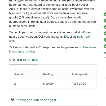
(honing)wintervoeding van de honingbij. Het percentage fructose is
hoger dan een standaard siroop oplossing zoals beesweet of
Apisuc. Ideaal dus voor het bijvoeren en/of het inwinteren van een
bijenvolk. 14 kg is voldoende voor een bijenvolk van normale
grootte (1,5 broedkamer bezet). Deze invertsuiker wordt
geproduceerd in België door Belgosuc onder de strenge regels voor
humane consumptie.
Samen kopen loont. Koop met de vereniging een pallet in! Vraag
naar de voorwaarden. Ook verkrijgbaar in
IBC
, of als
pallet jerry-
cans
.
Zelf suikerwater maken? Bekijk dan ons blogartikel eens:
Hoe maak
ik een suikersmelter.
R
VOLUMEKORTING
Aantal
Korting
U bespaart
2
€ 10,00
Tot
€ 20,00
Toevoegen aan Verlanglijst