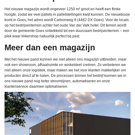
Het nieuwe magazijn wordt ongeveer 1250 m² groot en heeft een flinke
hoogte, zodat we veel pallets in palletstellingen kwijt kunnen. De nieuwbouw
komt in Goes, het adres wordt Carbonweg 8 (4462 DX Goes). Voor de locals:
op het bedrijventerrein achter het oude Van der Valk hotel. Dit terrein wordt
door de gemeente Goes ontwikkeld tot een duurzaam bedrijventerrein – een
plek waar Imkershop natuurlijk perfect bij past.
Meer dan een magazijn
Met het nieuwe pand kunnen we niet alleen ons magazijn uitbreiden, maar
ook een showroom, afhaalruimte en winkeldeel creëren. Zo verbeteren we
niet alleen onze logistiek, maar maken we het voor klanten makkelijker om
producten direct af te halen. De processen binnen het bedrijf kunnen we in
ons nieuwe pand nog beter stroomlijnen, automatiseren en onze
klantenservice daarmee optimaliseren.