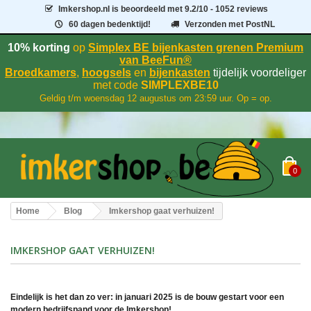
Imkershop.nl
is beoordeeld met
9.2
/
10
- 1052 reviews
60 dagen bedenktijd!
Verzonden met PostNL
10% korting
op
Simplex BE bijenkasten grenen Premium
van BeeFun®
Broedkamers
,
hoogsels
en
bijenkasten
tijdelijk voordeliger
met code
SIMPLEXBE10
Geldig t/m woensdag 12 augustus om 23:59 uur. Op = op.
0
Home
Blog
Imkershop gaat verhuizen!
IMKERSHOP GAAT VERHUIZEN!
Eindelijk is het dan zo ver: in januari 2025 is de bouw gestart voor een
modern bedrijfspand voor de Imkershop!