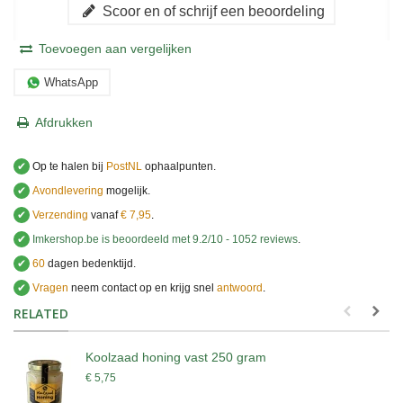
Scoor en of schrijf een beoordeling
Toevoegen aan vergelijken
WhatsApp
Afdrukken
✔
Op te halen bij
PostNL
ophaalpunten.
✔
Avondlevering
mogelijk.
✔
Verzending
vanaf
€ 7,95
.
✔
Imkershop.be
is beoordeeld met
9.2
/
10
-
1052
reviews
.
✔
60
dagen bedenktijd.
✔
Vragen
neem contact op en krijg snel
antwoord
.
.
RELATED
Koolzaad honing vast 250 gram
€ 5,75