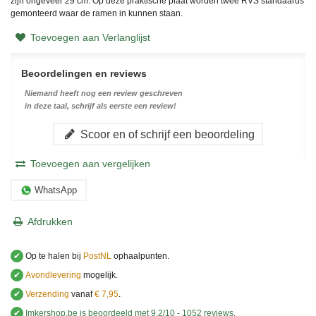
zijn ongeveer 29 cm. Op deze praktische plaat worden twee RVS standaards
gemonteerd waar de ramen in kunnen staan.
Toevoegen aan Verlanglijst
Beoordelingen en reviews
Niemand heeft nog een review geschreven
in deze taal, schrijf als eerste een review!
Scoor en of schrijf een beoordeling
Toevoegen aan vergelijken
WhatsApp
Afdrukken
✔
Op te halen bij
PostNL
ophaalpunten.
✔
Avondlevering
mogelijk.
✔
Verzending
vanaf
€ 7,95
.
✔
Imkershop.be
is beoordeeld met
9.2
/
10
-
1052
reviews
.