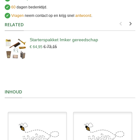
✔
60
dagen bedenktijd.
✔
Vragen
neem contact op en krijg snel
antwoord
.
.
RELATED
Starterspakket Imker gereedschap
€ 73,15
€ 64,95
INHOUD