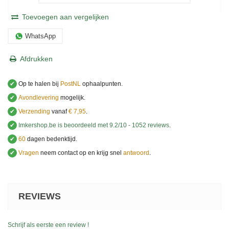
Toevoegen aan vergelijken
WhatsApp
Afdrukken
✔
Op te halen bij
PostNL
ophaalpunten.
✔
Avondlevering
mogelijk.
✔
Verzending
vanaf
€ 7,95
.
✔
Imkershop.be
is beoordeeld met
9.2
/
10
-
1052
reviews
.
✔
60
dagen bedenktijd.
✔
Vragen
neem contact op en krijg snel
antwoord
.
.
REVIEWS
Schrijf als eerste een review !