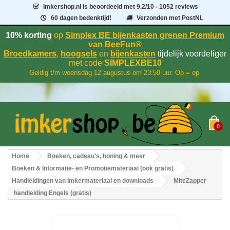
Imkershop.nl
is beoordeeld met
9.2
/
10
- 1052 reviews
60 dagen bedenktijd!
Verzonden met PostNL
10% korting
op
Simplex BE bijenkasten grenen Premium
van BeeFun®
Broedkamers
,
hoogsels
en
bijenkasten
tijdelijk voordeliger
met code
SIMPLEXBE10
Geldig t/m woensdag 12 augustus om 23:59 uur. Op = op.
0
Home
Boeken, cadeau's, honing & meer
Boeken & Informatie- en Promotiemateriaal (ook gratis)
Handleidingen van imkermateriaal en downloads
MiteZapper
handleiding Engels (gratis)