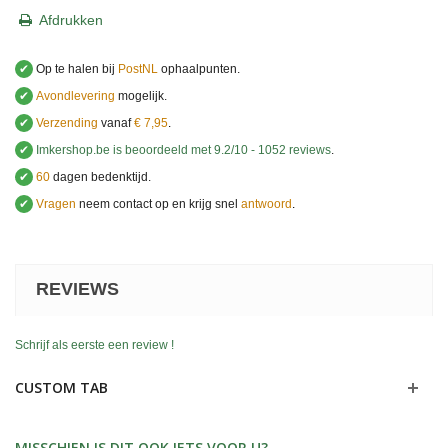
Afdrukken
✔
Op te halen bij
PostNL
ophaalpunten.
✔
Avondlevering
mogelijk.
✔
Verzending
vanaf
€ 7,95
.
✔
Imkershop.be
is beoordeeld met
9.2
/
10
-
1052
reviews
.
✔
60
dagen bedenktijd.
✔
Vragen
neem contact op en krijg snel
antwoord
.
.
REVIEWS
Schrijf als eerste een review !
CUSTOM TAB
MISSCHIEN IS DIT OOK IETS VOOR U?