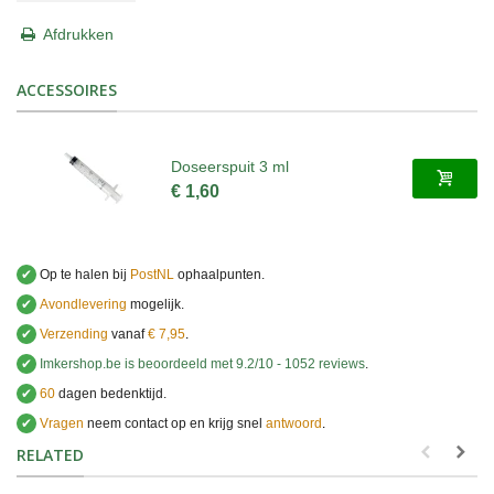
Afdrukken
ACCESSOIRES
Doseerspuit 3 ml
€ 1,60
✔
Op te halen bij
PostNL
ophaalpunten.
✔
Avondlevering
mogelijk.
✔
Verzending
vanaf
€ 7,95
.
✔
Imkershop.be
is beoordeeld met
9.2
/
10
-
1052
reviews
.
✔
60
dagen bedenktijd.
✔
Vragen
neem contact op en krijg snel
antwoord
.
.
RELATED