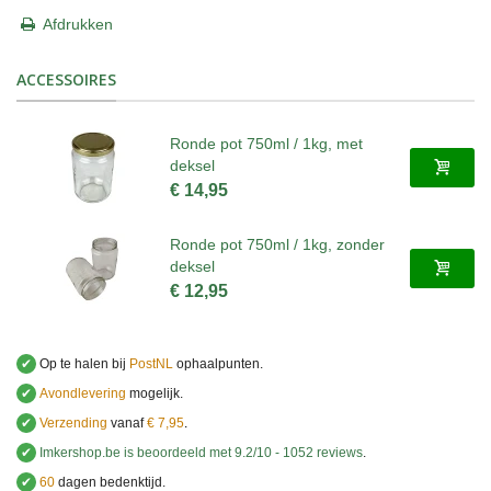
Afdrukken
ACCESSOIRES
Ronde pot 750ml / 1kg, met
deksel
€ 14,95
Ronde pot 750ml / 1kg, zonder
deksel
€ 12,95
✔
Op te halen bij
PostNL
ophaalpunten.
✔
Avondlevering
mogelijk.
✔
Verzending
vanaf
€ 7,95
.
✔
Imkershop.be
is beoordeeld met
9.2
/
10
-
1052
reviews
.
✔
60
dagen bedenktijd.