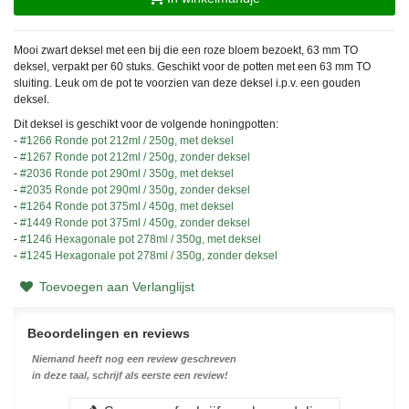
Mooi zwart deksel met een bij die een roze bloem bezoekt, 63 mm TO
deksel, verpakt per 60 stuks. Geschikt voor de potten met een 63 mm TO
sluiting. Leuk om de pot te voorzien van deze deksel i.p.v. een gouden
deksel.
Dit deksel is geschikt voor de volgende honingpotten:
-
#1266 Ronde pot 212ml / 250g, met deksel
-
#1267 Ronde pot 212ml / 250g, zonder deksel
-
#2036 Ronde pot 290ml / 350g, met deksel
-
#2035 Ronde pot 290ml / 350g, zonder deksel
-
#1264 Ronde pot 375ml / 450g, met deksel
-
#1449 Ronde pot 375ml / 450g, zonder deksel
-
#1246 Hexagonale pot 278ml / 350g, met deksel
-
#1245 Hexagonale pot 278ml / 350g, zonder deksel
Toevoegen aan Verlanglijst
Beoordelingen en reviews
Niemand heeft nog een review geschreven
in deze taal, schrijf als eerste een review!