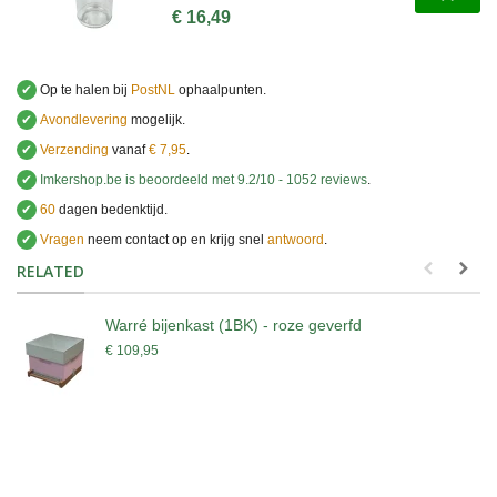
€ 16,49
✔
Op te halen bij
PostNL
ophaalpunten.
✔
Avondlevering
mogelijk.
✔
Verzending
vanaf
€ 7,95
.
✔
Imkershop.be
is beoordeeld met
9.2
/
10
-
1052
reviews
.
✔
60
dagen bedenktijd.
✔
Vragen
neem contact op en krijg snel
antwoord
.
.
RELATED
Warré bijenkast (1BK) - roze geverfd
€ 109,95