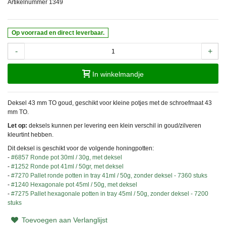
Artikelnummer
1349
Op voorraad en direct leverbaar.
-
+
In winkelmandje
Deksel 43 mm TO goud, geschikt voor kleine potjes met de schroefmaat 43
mm TO.
Let op:
deksels kunnen per levering een klein verschil in goud/zilveren
kleurtint hebben.
Dit deksel is geschikt voor de volgende honingpotten:
-
#6857 Ronde pot 30ml / 30g, met deksel
-
#1252 Ronde pot 41ml / 50gr, met deksel
-
#7270 Pallet ronde potten in tray 41ml / 50g, zonder deksel - 7360 stuks
-
#1240 Hexagonale pot 45ml / 50g, met deksel
-
#7275 Pallet hexagonale potten in tray 45ml / 50g, zonder deksel - 7200
stuks
Toevoegen aan Verlanglijst