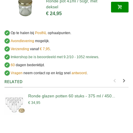
Ronde pot 41ml / 50gr, met
deksel
€ 24,95
✔
Op te halen bij
PostNL
ophaalpunten.
✔
Avondlevering
mogelijk.
✔
Verzending
vanaf
€ 7,95
.
✔
Imkershop.be
is beoordeeld met
9.2
/
10
-
1052
reviews
.
✔
60
dagen bedenktijd.
✔
Vragen
neem contact op en krijg snel
antwoord
.
.
RELATED
Ronde glazen potten 60 stuks - 375 ml / 450...
€ 34,95