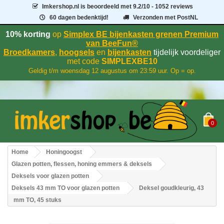
Imkershop.nl
is beoordeeld met
9.2
/
10
- 1052 reviews
60 dagen bedenktijd!
Verzonden met PostNL
10% korting
op
Simplex BE bijenkasten grenen Premium
van BeeFun®
Broedkamers
,
hoogsels
en
bijenkasten
tijdelijk voordeliger
met code
SIMPLEXBE10
Geldig t/m woensdag 12 augustus om 23:59 uur. Op = op.
0
Home
Honingoogst
Glazen potten, flessen, honing emmers & deksels
Deksels voor glazen potten
Deksels 43 mm TO voor glazen potten
Deksel goudkleurig, 43
mm TO, 45 stuks