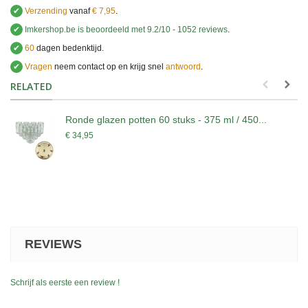
✔
Verzending
vanaf
€ 7,95
.
✔
Imkershop.be
is beoordeeld met
9.2
/
10
-
1052
reviews
.
✔
60
dagen bedenktijd.
✔
Vragen
neem contact op en krijg snel
antwoord
.
.
RELATED
Ronde glazen potten 60 stuks - 375 ml / 450...
€ 34,95
REVIEWS
Schrijf als eerste een review !