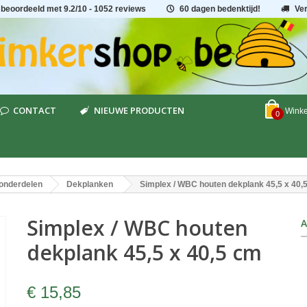
 beoordeeld met
9.2
/
10
- 1052 reviews
60 dagen bedenktijd!
Ve
CONTACT
NIEUWE PRODUCTEN
Wink
0
onderdelen
Dekplanken
Simplex / WBC houten dekplank 45,5 x 40,
Simplex / WBC houten
A
dekplank 45,5 x 40,5 cm
€ 15,85