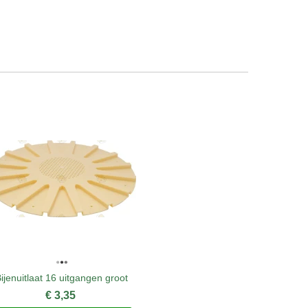
ijenuitlaat 16 uitgangen groot
Imkers
€ 3,35