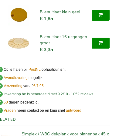
Bijenuitlaat klein geel
€ 1,85
Bijenuitlaat 16 uitgangen
groot
€ 3,35
✔
Op te halen bij
PostNL
ophaalpunten.
✔
Avondlevering
mogelijk.
✔
Verzending
vanaf
€ 7,95
.
✔
Imkershop.be
is beoordeeld met
9.2
/
10
-
1052
reviews
.
✔
60
dagen bedenktijd.
✔
Vragen
neem contact op en krijg snel
antwoord
.
.
ELATED
Simplex / WBC dekplank voor binnenbak 45 x