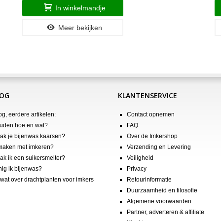
In winkelmandje
Meer bekijken
LOG
KLANTENSERVICE
og, eerdere artikelen:
Contact opnemen
uden hoe en wat?
FAQ
k je bijenwas kaarsen?
Over de Imkershop
maken met imkeren?
Verzending en Levering
k ik een suikersmelter?
Veiligheid
nig ik bijenwas?
Privacy
wat over drachtplanten voor imkers
Retourinformatie
Duurzaamheid en filosofie
Algemene voorwaarden
Partner, adverteren & affiliate