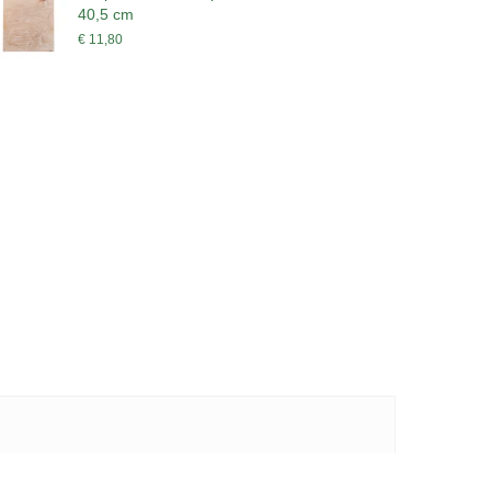
40,5 cm
€ 11,80