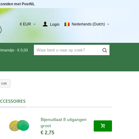
rzonden met PostNL
€ EUR
Nederlands (Dutch)
Login
elmandje
-
€ 0,00
5 cm
CCESSOIRES
Bijenuitlaat 8 uitgangen
groot
€ 2,75