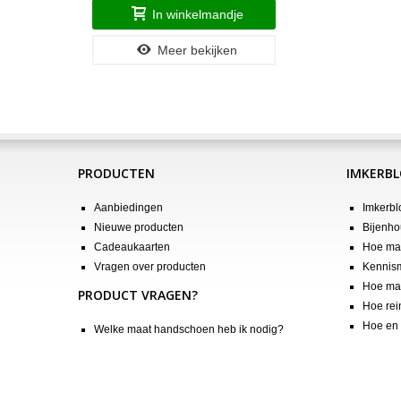
In winkelmandje
Meer bekijken
PRODUCTEN
IMKERB
Aanbiedingen
Imkerbl
Nieuwe producten
Bijenho
Cadeaukaarten
Hoe maa
Vragen over producten
Kennis
Hoe maa
PRODUCT VRAGEN?
Hoe rei
Hoe en 
Welke maat handschoen heb ik nodig?