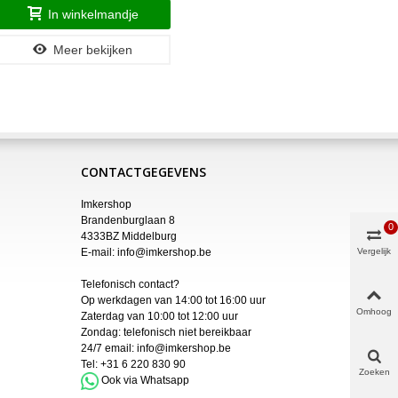
In winkelmandje
Meer bekijken
CONTACTGEGEVENS
Imkershop
Brandenburglaan 8
0
4333BZ Middelburg
E-mail:
info@imkershop.be
Vergelijk
Telefonisch contact?
Op werkdagen van 14:00 tot 16:00 uur
Omhoog
Zaterdag van 10:00 tot 12:00 uur
Zondag: telefonisch niet bereikbaar
24/7 email:
info@imkershop.be
Tel:
+31 6 220 830 90
Zoeken
Ook via Whatsapp