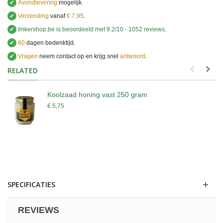
✔
Avondlevering
mogelijk.
✔
Verzending
vanaf
€ 7,95
.
✔
Imkershop.be
is beoordeeld met
9.2
/
10
-
1052
reviews
.
✔
60
dagen bedenktijd.
✔
Vragen
neem contact op en krijg snel
antwoord
.
.
RELATED
Koolzaad honing vast 250 gram
€ 5,75
SPECIFICATIES
REVIEWS