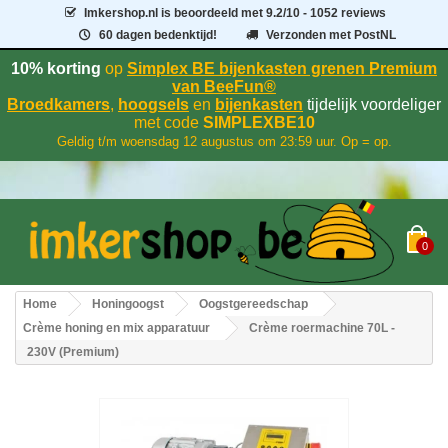
Imkershop.nl
is beoordeeld met
9.2
/
10
- 1052 reviews
60 dagen bedenktijd!
Verzonden met PostNL
10% korting
op
Simplex BE bijenkasten grenen Premium
van BeeFun®
Broedkamers
,
hoogsels
en
bijenkasten
tijdelijk voordeliger
met code
SIMPLEXBE10
Geldig t/m woensdag 12 augustus om 23:59 uur. Op = op.
0
Home
Honingoogst
Oogstgereedschap
Crème honing en mix apparatuur
Crème roermachine 70L -
230V (Premium)