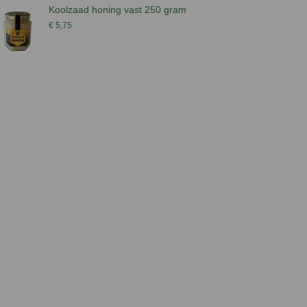
Koolzaad honing vast 250 gram
S
€ 5,75
€