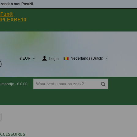
rzonden met PostNL
eeFun®
MPLEXBE10
€ EUR
Nederlands (Dutch)
Login
elmandje
-
€ 0,00
CCESSOIRES