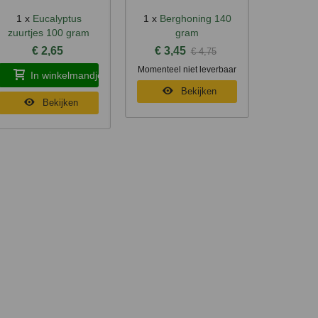
1 x
Eucalyptus
1 x
Berghoning 140
Snel bekijken
Snel bekijken
zuurtjes 100 gram
gram
€ 2,65
€ 3,45
€ 4,75
Momenteel niet leverbaar
In winkelmandje
Bekijken
Bekijken