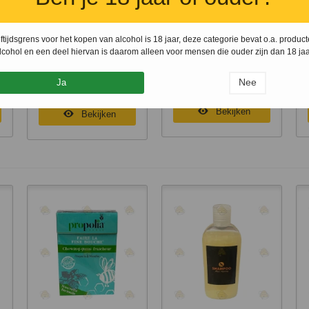
1 x
Meerjarig
1 x
Bloemenhoning
Snel bekijken
Snel bekijken
ftijdsgrens voor het kopen van alcohol is 18 jaar, deze categorie bevat o.a. produc
bloemenmengsel (10
140 gram
lcohol en een deel hiervan is daarom alleen voor mensen die ouder zijn dan 18 jaa
gr)
€ 2,45
€ 3,25
€ 3,05
Nee
Ja
je
In winkelmandje
Momenteel niet leverbaar
Bekijken
Bekijken