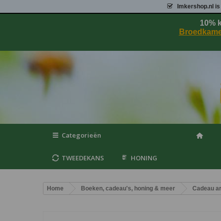
Imkershop.nl
is
10% k
Broedkame
Categorieën
TWEEDEKANS
HONING
Home
Boeken, cadeau's, honing & meer
Cadeau ar