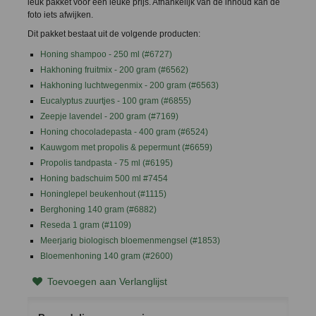
leuk pakket voor een leuke prijs. Afhankelijk van de inhoud kan de
foto iets afwijken.
Dit pakket bestaat uit de volgende producten:
Honing shampoo - 250 ml (#6727)
Hakhoning fruitmix - 200 gram (#6562)
Hakhoning luchtwegenmix - 200 gram (#6563)
Eucalyptus zuurtjes - 100 gram (#6855)
Zeepje lavendel - 200 gram (#7169)
Honing chocoladepasta - 400 gram (#
6524
)
Kauwgom met propolis & pepermunt (#6659)
Propolis tandpasta - 75 ml (#6195)
Honing badschuim 500 ml #7454
Honinglepel beukenhout (#1115)
Berghoning 140 gram (#6882)
Reseda 1 gram (#1109)
Meerjarig biologisch bloemenmengsel (#1853)
Bloemenhoning 140 gram (#2600)
Toevoegen aan Verlanglijst