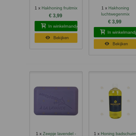
1 x
Hakhoning fruitmix
1 x
Hakhoning
Snel bekijken
Snel bekijken
luchtwegenmix
€ 3,99
€ 3,99
In winkelmandje
In winkelmand
Bekijken
Bekijken
1 x
Zeepje lavendel -
1 x
Honing badschui
Snel bekijken
Snel bekijken