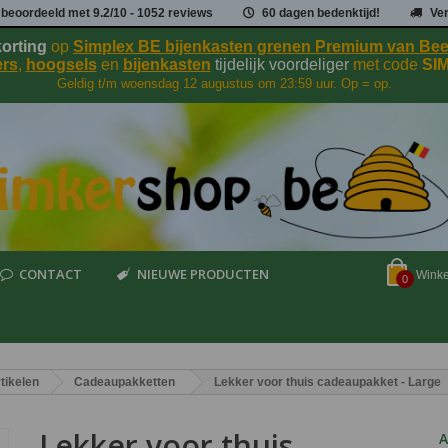
 beoordeeld met
9.2
/
10
- 1052 reviews
60 dagen bedenktijd!
Ve
orting
op
Simplex BE bijenkasten grenen Premium van B
rs
,
hoogsels
en
bijenkasten
tijdelijk voordeliger
met code
SI
Geldig t/m woensdag 12 augustus om 23:59 uur. Op = op.
CONTACT
NIEUWE PRODUCTEN
Wink
0
tikelen
Cadeaupakketten
Lekker voor thuis cadeaupakket - Large
Lekker voor thuis
A