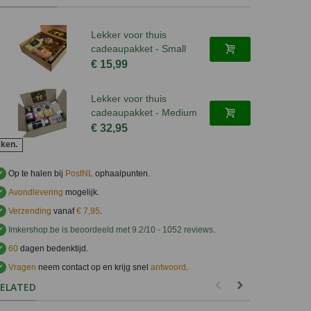
Lekker voor thuis
cadeaupakket - Small
€ 15,99
Lekker voor thuis
cadeaupakket - Medium
€ 32,95
eken.
✔
Op te halen bij
PostNL
ophaalpunten.
✔
Avondlevering
mogelijk.
✔
Verzending
vanaf
€ 7,95
.
✔
Imkershop.be
is beoordeeld met
9.2
/
10
-
1052
reviews
.
✔
60
dagen bedenktijd.
✔
Vragen
neem contact op en krijg snel
antwoord
.
.
ELATED