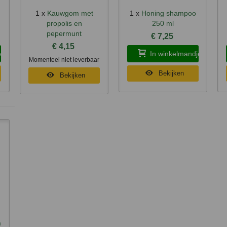
1 x
Kauwgom met
1 x
Honing shampoo
Snel bekijken
Snel bekijken
propolis en
250 ml
pepermunt
€ 7,25
€ 4,15
je
In winkelmandje
Momenteel niet leverbaar
Bekijken
Bekijken
m