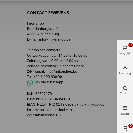
CONTACTGEGEVENS
Imkershop
Brandenburglaan 8
4333BZ Middelburg
E-mail:
info@imkershop.be
0
Telefonisch contact?
Vergelijk
Op werkdagen van 14:00 tot 16:00 uur
Zaterdag van 10:00 tot 12:00 uur
Zondag: telefonisch niet bereikbaar
24/7 email:
info@imkershop.be
Omhoog
Tel:
+31 6 220 830 90
Ook via Whatsapp
KvK:
62607170
Zoeken
BTW-id: NL854884956B01
IBAN:
NL14 TRIO 0198 0808 67 t.a.v. Imkershop
Imkershop is onderdeel van
Menu
Apis International B.V.
0