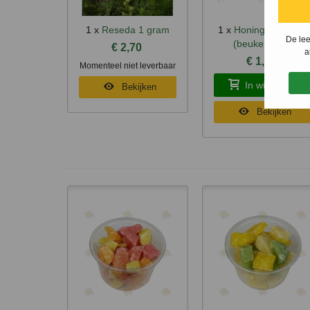
1 x
Reseda 1 gram
1 x
Honinglepel hout
Snel bekijken
Snel bekijken
De lee
(beukenhout)
€ 2,70
a
€ 1,35
Momenteel niet leverbaar
In winkelmand
Bekijken
Bekijken