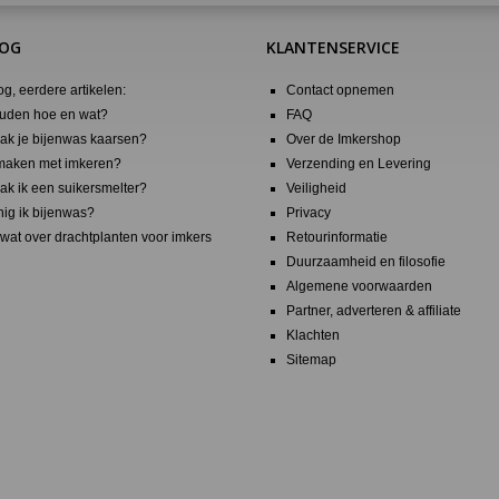
LOG
KLANTENSERVICE
og, eerdere artikelen:
Contact opnemen
uden hoe en wat?
FAQ
k je bijenwas kaarsen?
Over de Imkershop
maken met imkeren?
Verzending en Levering
k ik een suikersmelter?
Veiligheid
nig ik bijenwas?
Privacy
wat over drachtplanten voor imkers
Retourinformatie
Duurzaamheid en filosofie
Algemene voorwaarden
Partner, adverteren & affiliate
Klachten
Sitemap