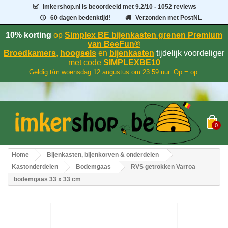
Imkershop.nl
is beoordeeld met
9.2
/
10
- 1052 reviews
60 dagen bedenktijd!
Verzonden met PostNL
10% korting
op
Simplex BE bijenkasten grenen Premium
van BeeFun®
Broedkamers
,
hoogsels
en
bijenkasten
tijdelijk voordeliger
met code
SIMPLEXBE10
Geldig t/m woensdag 12 augustus om 23:59 uur. Op = op.
0
Home
Bijenkasten, bijenkorven & onderdelen
Kastonderdelen
Bodemgaas
RVS getrokken Varroa
bodemgaas 33 x 33 cm