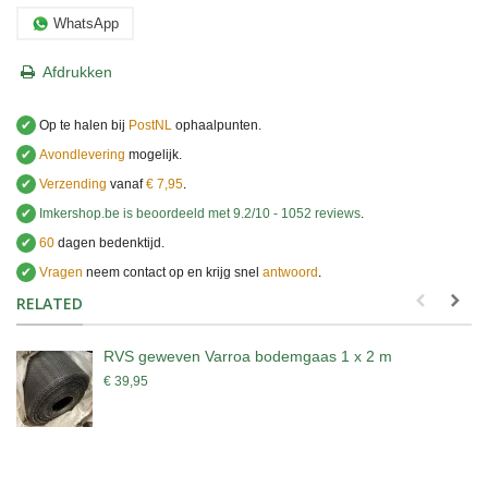
WhatsApp
Afdrukken
✔
Op te halen bij
PostNL
ophaalpunten.
✔
Avondlevering
mogelijk.
✔
Verzending
vanaf
€ 7,95
.
✔
Imkershop.be
is beoordeeld met
9.2
/
10
-
1052
reviews
.
✔
60
dagen bedenktijd.
✔
Vragen
neem contact op en krijg snel
antwoord
.
.
RELATED
RVS geweven Varroa bodemgaas 1 x 2 m
€ 39,95