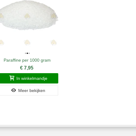
Paraffine per 1000 gram
Proef
€ 7,95
In winkelmandje
Meer bekijken