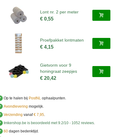
Lont nr. 2 per meter
€ 0,55
Proefpakket lontmaten
€ 4,15
Gietvorm voor 9
honingraat zeepjes
€ 20,42
✔
Op te halen bij
PostNL
ophaalpunten.
✔
Avondlevering
mogelijk.
✔
Verzending
vanaf
€ 7,95
.
✔
Imkershop.be
is beoordeeld met
9.2
/
10
-
1052
reviews
.
✔
60
dagen bedenktijd.