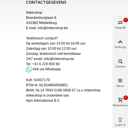
CONTACTGEGEVENS
Imkershop
Brandenburglaan 8
0
4333BZ Middelburg
E-mail:
info@imkershop.be
Vergelijk
Telefonisch contact?
Op werkdagen van 14:00 tot 16:00 uur
Omhoog
Zaterdag van 10:00 tot 12:00 uur
Zondag: telefonisch niet bereikbaar
24/7 email:
info@imkershop.be
Tel:
+31 6 220 830 90
Zoeken
Ook via Whatsapp
KvK:
62607170
BTW-id: NL854884956B01
Menu
IBAN:
NL14 TRIO 0198 0808 67 t.a.v. Imkershop
Imkershop is onderdeel van
0
Apis International B.V.
Winkelman
Login &