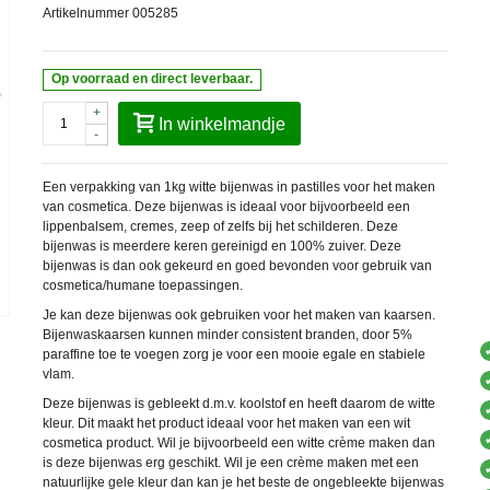
Artikelnummer
005285
Op voorraad en direct leverbaar.
+
In winkelmandje
-
Een verpakking van 1kg witte bijenwas in pastilles voor het maken
van cosmetica. Deze bijenwas is ideaal voor bijvoorbeeld een
lippenbalsem, cremes, zeep of zelfs bij het schilderen. Deze
bijenwas is meerdere keren gereinigd en 100% zuiver. Deze
bijenwas is dan ook gekeurd en goed bevonden voor gebruik van
cosmetica/humane toepassingen.
Je kan deze bijenwas ook gebruiken voor het maken van kaarsen.
Bijenwaskaarsen kunnen minder consistent branden, door 5%
paraffine toe te voegen zorg je voor een mooie egale en stabiele
vlam.
Deze bijenwas is gebleekt d.m.v. koolstof en heeft daarom de witte
kleur. Dit maakt het product ideaal voor het maken van een wit
cosmetica product. Wil je bijvoorbeeld een witte crème maken dan
is deze bijenwas erg geschikt. Wil je een crème maken met een
natuurlijke gele kleur dan kan je het beste de ongebleekte bijenwas