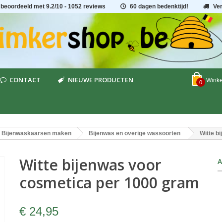
 beoordeeld met
9.2
/
10
- 1052 reviews
60 dagen bedenktijd!
Ve
CONTACT
NIEUWE PRODUCTEN
Wink
0
Bijenwaskaarsen maken
Bijenwas en overige wassoorten
Witte b
Witte bijenwas voor
A
cosmetica per 1000 gram
€ 24,95