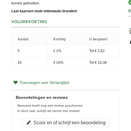
korrels gebruiken.
R
Laat kaarsen nooit onbewaakt branden!
VOLUMEKORTING
Aantal
Korting
U bespaart
5
2.1%
Tot
€ 2,62
10
4.16%
Tot
€ 10,38
Toevoegen aan Verlanglijst
Beoordelingen en reviews
Niemand heeft nog een review geschreven
in deze taal, schrijf als eerste een review!
Scoor en of schrijf een beoordeling