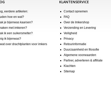
LOG
KLANTENSERVICE
og, eerdere artikelen:
Contact opnemen
uden hoe en wat?
FAQ
k je bijenwas kaarsen?
Over de Imkershop
maken met imkeren?
Verzending en Levering
k ik een suikersmelter?
Veiligheid
nig ik bijenwas?
Privacy
wat over drachtplanten voor imkers
Retourinformatie
Duurzaamheid en filosofie
Algemene voorwaarden
Partner, adverteren & affiliate
Klachten
Sitemap