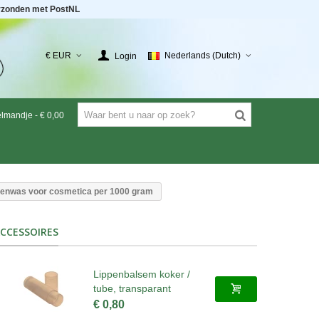
rzonden met PostNL
€ EUR
Nederlands (Dutch)
Login
elmandje
-
€ 0,00
ijenwas voor cosmetica per 1000 gram
CCESSOIRES
Lippenbalsem koker /
tube, transparant
€ 0,80