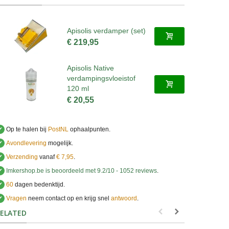
Apisolis verdamper (set)
€ 219,95
Apisolis Native
verdampingsvloeistof
120 ml
€ 20,55
✔
Op te halen bij
PostNL
ophaalpunten.
✔
Avondlevering
mogelijk.
✔
Verzending
vanaf
€ 7,95
.
✔
Imkershop.be
is beoordeeld met
9.2
/
10
-
1052
reviews
.
✔
60
dagen bedenktijd.
✔
Vragen
neem contact op en krijg snel
antwoord
.
.
ELATED