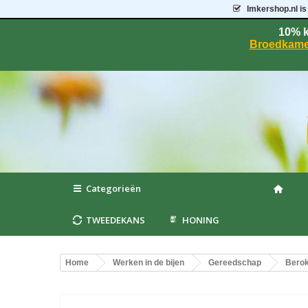
Imkershop.nl
is
10% k
Broedkame
Categorieën
TWEEDEKANS
HONING
Home
Werken in de bijen
Gereedschap
Berok