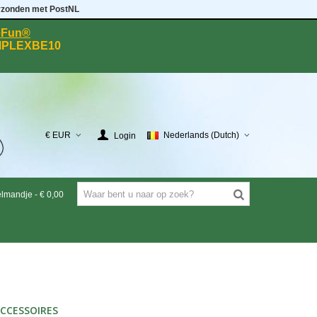
rzonden met PostNL
eeFun®
MPLEXBE10
€ EUR
Nederlands (Dutch)
Login
elmandje
-
€ 0,00
CCESSOIRES