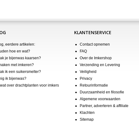
LOG
KLANTENSERVICE
og, eerdere artikelen:
Contact opnemen
uden hoe en wat?
FAQ
k je bijenwas kaarsen?
Over de Imkershop
maken met imkeren?
Verzending en Levering
k ik een suikersmelter?
Veiligheid
nig ik bijenwas?
Privacy
wat over drachtplanten voor imkers
Retourinformatie
Duurzaamheid en filosofie
Algemene voorwaarden
Partner, adverteren & affiliate
Klachten
Sitemap