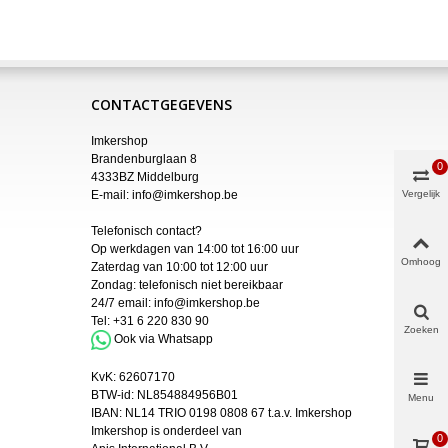
CONTACTGEGEVENS
Imkershop
Brandenburglaan 8
0
4333BZ Middelburg
E-mail:
info@imkershop.be
Vergelijk
Telefonisch contact?
Op werkdagen van 14:00 tot 16:00 uur
Omhoog
Zaterdag van 10:00 tot 12:00 uur
Zondag: telefonisch niet bereikbaar
24/7 email:
info@imkershop.be
Tel:
+31 6 220 830 90
Zoeken
Ook via Whatsapp
KvK:
62607170
BTW-id: NL854884956B01
Menu
IBAN:
NL14 TRIO 0198 0808 67 t.a.v. Imkershop
Imkershop is onderdeel van
0