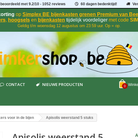
 beoordeeld met
9.2
/
10
- 1052 reviews
60 dagen bedenktijd!
Ve
orting
op
Simplex BE bijenkasten grenen Premium van B
rs
,
hoogsels
en
bijenkasten
tijdelijk voordeliger
met code
SI
Geldig t/m woensdag 12 augustus om 23:59 uur. Op = op.
CONTACT
NIEUWE PRODUCTEN
Wink
0
ers voor in de bijen
Apisolis weerstand 5 stuks
Apisolis weerstand 5
A