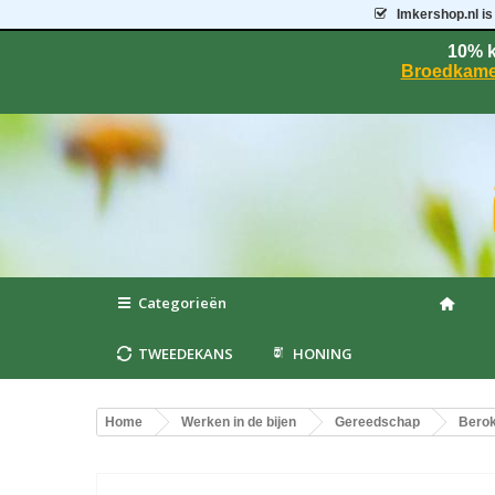
Imkershop.nl
is
10% k
Broedkame
Categorieën
TWEEDEKANS
HONING
Home
Werken in de bijen
Gereedschap
Berok