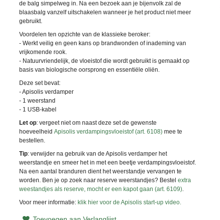
de balg simpelweg in. Na een bezoek aan je bijenvolk zal de
blaasbalg vanzelf uitschakelen wanneer je het product niet meer
gebruikt.
Voordelen ten opzichte van de klassieke beroker:
- Werkt veilig en geen kans op brandwonden of inademing van
vrijkomende rook.
- Natuurvriendelijk, de vloeistof die wordt gebruikt is gemaakt op
basis van biologische oorsprong en essentiële oliën.
Deze set bevat:
- Apisolis verdamper
- 1 weerstand
- 1 USB-kabel
Let op
: vergeet niet om naast deze set de gewenste
hoeveelheid
Apisolis verdampingsvloeistof (art. 6108)
mee te
bestellen.
Tip
: verwijder na gebruik van de Apisolis verdamper het
weerstandje en smeer het in met een beetje verdampingsvloeistof.
Na een aantal branduren dient het weerstandje vervangen te
worden. Ben je op zoek naar reserve weerstandjes? Bestel
extra
weestandjes als reserve, mocht er een kapot gaan (art. 6109)
.
Voor meer informatie:
klik hier voor de Apisolis start-up video.
Toevoegen aan Verlanglijst