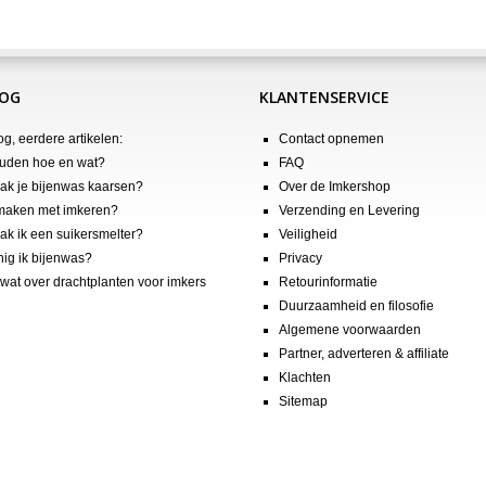
LOG
KLANTENSERVICE
og, eerdere artikelen:
Contact opnemen
uden hoe en wat?
FAQ
k je bijenwas kaarsen?
Over de Imkershop
maken met imkeren?
Verzending en Levering
k ik een suikersmelter?
Veiligheid
nig ik bijenwas?
Privacy
wat over drachtplanten voor imkers
Retourinformatie
Duurzaamheid en filosofie
Algemene voorwaarden
Partner, adverteren & affiliate
Klachten
Sitemap