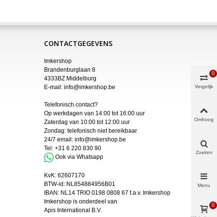
CONTACTGEGEVENS
Imkershop
Brandenburglaan 8
0
4333BZ Middelburg
E-mail:
info@imkershop.be
Vergelijk
Telefonisch contact?
Op werkdagen van 14:00 tot 16:00 uur
Omhoog
Zaterdag van 10:00 tot 12:00 uur
Zondag: telefonisch niet bereikbaar
24/7 email:
info@imkershop.be
Tel:
+31 6 220 830 90
Zoeken
Ook via Whatsapp
KvK:
62607170
BTW-id: NL854884956B01
Menu
IBAN:
NL14 TRIO 0198 0808 67 t.a.v. Imkershop
Imkershop is onderdeel van
0
Apis International B.V.