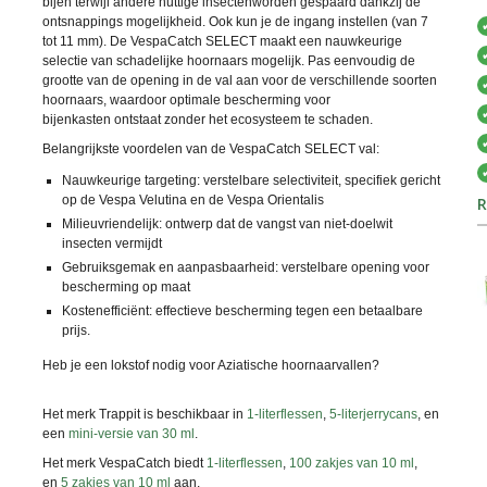
bijen terwijl andere nuttige insectenworden gespaard dankzij de
ontsnappings mogelijkheid. Ook kun je de ingang instellen (van 7
tot 11 mm). De
VespaCatch SELECT
maakt een nauwkeurige
selectie van schadelijke hoornaars mogelijk. Pas eenvoudig de
grootte van de opening in de val aan voor de verschillende soorten
hoornaars, waardoor optimale bescherming voor
bijenkasten ontstaat zonder het ecosysteem te schaden.
Belangrijkste voordelen van de VespaCatch SELECT val:
Nauwkeurige targeting: verstelbare selectiviteit, specifiek gericht
op de Vespa Velutina en de Vespa Orientalis
R
Milieuvriendelijk: ontwerp dat de vangst van niet-doelwit
insecten vermijdt
Gebruiksgemak en aanpasbaarheid: verstelbare opening voor
bescherming op maat
Kostenefficiënt: effectieve bescherming tegen een betaalbare
prijs.
Heb je een lokstof nodig voor Aziatische hoornaarvallen?
Het merk Trappit is beschikbaar in
1-literflessen
,
5-literjerrycans
, en
een
mini-versie van 30 ml
.
Het merk VespaCatch biedt
1-literflessen
,
100 zakjes van 10 ml
,
en
5 zakjes van 10 ml
aan.