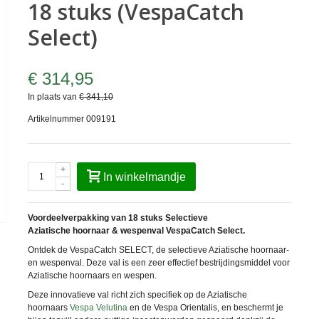
18 stuks (VespaCatch
Select)
€ 314,95
In plaats van
€ 341,10
Artikelnummer
009191
+
In winkelmandje
-
Voordeelverpakking van 18 stuks Selectieve
Aziatische hoornaar & wespenval VespaCatch Select.
Ontdek de
VespaCatch SELECT
, de selectieve Aziatische hoornaar-
en wespenval. Deze val is een zeer effectief bestrijdingsmiddel voor
Aziatische hoornaars en wespen.
Deze innovatieve val richt zich specifiek op de Aziatische
hoornaars
Vespa Velutina
en de Vespa Orientalis, en beschermt je