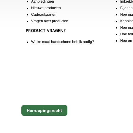
Aanbiedingen
Imkerbl
Nieuwe producten
Bijenho
Cadeaukaarten
Hoe maa
Vragen over producten
Kennis
Hoe maa
PRODUCT VRAGEN?
Hoe rei
Hoe en 
Welke maat handschoen heb ik nodig?
Herroepingsrecht
Copyright Apis International B.V.