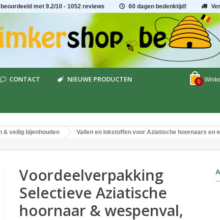
 beoordeeld met
9.2
/
10
- 1052 reviews
60 dagen bedenktijd!
Ve
CONTACT
NIEUWE PRODUCTEN
Wink
0
n & veilig bijenhouden
Vallen en lokstoffen voor Aziatische hoornaars en
Voordeelverpakking
A
Selectieve Aziatische
hoornaar & wespenval,