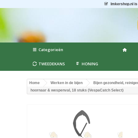
Imkershop.nl
is
Categorieën
TWEEDEKANS
HONING
Home
Werken in de bijen
Bijen gezondheid, reinige
hoornaar & wespenval, 18 stuks (VespaCatch Select)