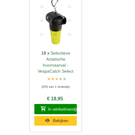
18 x
Selectieve
Snel bekijken
Aziatische
hoornaarval -
VespaCatch Select
(3/5) van 1 review(s)
€ 18,95
In winkelmandje
Bekijken