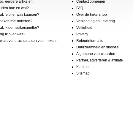
og, eerdere artikelen:
Contact opnemen
uden hoe en wat?
FAQ
k je bijenwas kaarsen?
Over de Imkershop
maken met imkeren?
Verzending en Levering
k ik een suikersmelter?
Veiligheid
nig ik bijenwas?
Privacy
wat over drachtplanten voor imkers
Retourinformatie
Duurzaamheid en filosofie
Algemene voorwaarden
Partner, adverteren & affiliate
Klachten
Sitemap