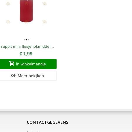
Trappit mini flesje lokmiddel...
Voordeelver
€ 1,99
In winkelmandje
Meer bekijken
CONTACTGEGEVENS