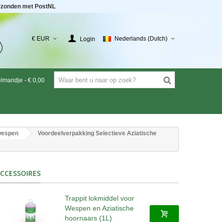
rzonden met PostNL
€ EUR
Nederlands (Dutch)
Login
elmandje
-
€ 0,00
 wespen
Voordeelverpakking Selectieve Aziatische
CCESSOIRES
Trappit lokmiddel voor
Wespen en Aziatische
hoornaars (1L)