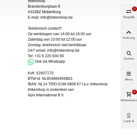
Imkershop
Brandenburglaan 8
0
4333BZ Middelburg
E-mail:
info@imkershop.be
Vergelijk
Telefonisch contact?
Op werkdagen van 14:00 tot 16:00 uur
Omhoog
Zaterdag van 10:00 tot 12:00 uur
Zondag: telefonisch niet bereikbaar
24/7 email:
info@imkershop.be
Tel:
+31 6 220 830 90
Zoeken
Ook via Whatsapp
KvK:
62607170
BTW-id: NL854884956B01
Menu
IBAN:
NL14 TRIO 0198 0808 67 t.a.v. Imkershop
Imkershop is onderdeel van
0
Apis International B.V.
Winkelman
Login &
Meer