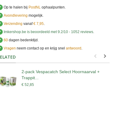
✔
Op te halen bij
PostNL
ophaalpunten.
✔
Avondlevering
mogelijk.
✔
Verzending
vanaf
€ 7,95
.
✔
Imkershop.be
is beoordeeld met
9.2
/
10
-
1052
reviews
.
✔
60
dagen bedenktijd.
✔
Vragen
neem contact op en krijg snel
antwoord
.
.
ELATED
2-pack Vespacatch Select Hoornaarval +
G
Trappit...
€
€ 52,85