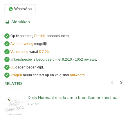
WhatsApp
Afdrukken
✔
Op te halen bij
PostNL
ophaalpunten.
✔
Avondlevering
mogelijk.
✔
Verzending
vanaf
€ 7,95
.
✔
Imkershop.be
is beoordeeld met
9.2
/
10
-
1052
reviews
.
✔
60
dagen bedenktijd.
✔
Vragen
neem contact op en krijg snel
antwoord
.
.
RELATED
Duits Normaal residu arme broedkamer kunstraat...
€ 26,95