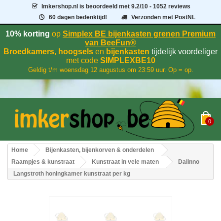
Imkershop.nl
is beoordeeld met
9.2
/
10
- 1052 reviews
60 dagen bedenktijd!
Verzonden met PostNL
10% korting
op
Simplex BE bijenkasten grenen Premium
van BeeFun®
Broedkamers
,
hoogsels
en
bijenkasten
tijdelijk voordeliger
met code
SIMPLEXBE10
Geldig t/m woensdag 12 augustus om 23:59 uur. Op = op.
0
Home
Bijenkasten, bijenkorven & onderdelen
Raampjes & kunstraat
Kunstraat in vele maten
Dalinno
Langstroth honingkamer kunstraat per kg