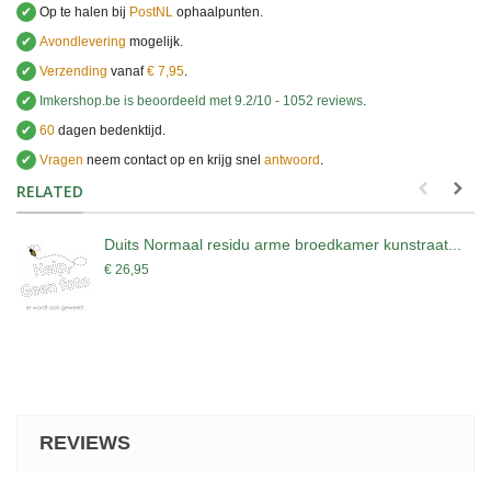
✔
Op te halen bij
PostNL
ophaalpunten.
✔
Avondlevering
mogelijk.
✔
Verzending
vanaf
€ 7,95
.
✔
Imkershop.be
is beoordeeld met
9.2
/
10
-
1052
reviews
.
✔
60
dagen bedenktijd.
✔
Vragen
neem contact op en krijg snel
antwoord
.
.
RELATED
Duits Normaal residu arme broedkamer kunstraat...
€ 26,95
REVIEWS