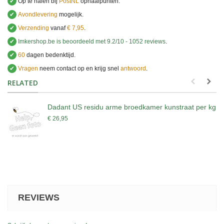
✔
Op te halen bij
PostNL
ophaalpunten.
✔
Avondlevering
mogelijk.
✔
Verzending
vanaf
€ 7,95
.
✔
Imkershop.be
is beoordeeld met
9.2
/
10
-
1052
reviews
.
✔
60
dagen bedenktijd.
✔
Vragen
neem contact op en krijg snel
antwoord
.
.
RELATED
Dadant US residu arme broedkamer kunstraat per kg
€ 26,95
REVIEWS