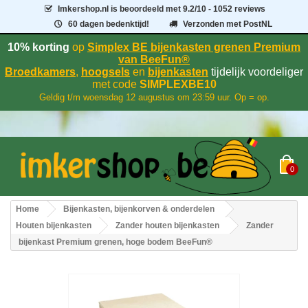
Imkershop.nl
is beoordeeld met
9.2
/
10
- 1052 reviews
60 dagen bedenktijd!
Verzonden met PostNL
10% korting
op
Simplex BE bijenkasten grenen Premium
van BeeFun®
Broedkamers
,
hoogsels
en
bijenkasten
tijdelijk voordeliger
met code
SIMPLEXBE10
Geldig t/m woensdag 12 augustus om 23:59 uur. Op = op.
0
Home
Bijenkasten, bijenkorven & onderdelen
Houten bijenkasten
Zander houten bijenkasten
Zander
bijenkast Premium grenen, hoge bodem BeeFun®