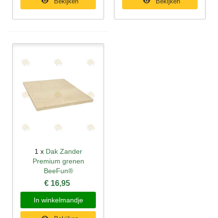
Bekijken
Bekijken
1 x
Dak Zander
Premium grenen
BeeFun®
€ 16,95
In winkelmandje