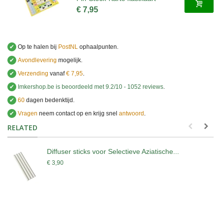
€ 7,95
✔
Op te halen bij
PostNL
ophaalpunten.
✔
Avondlevering
mogelijk.
✔
Verzending
vanaf
€ 7,95
.
✔
Imkershop.be
is beoordeeld met
9.2
/
10
-
1052
reviews
.
✔
60
dagen bedenktijd.
✔
Vragen
neem contact op en krijg snel
antwoord
.
.
RELATED
Diffuser sticks voor Selectieve Aziatische...
€ 3,90