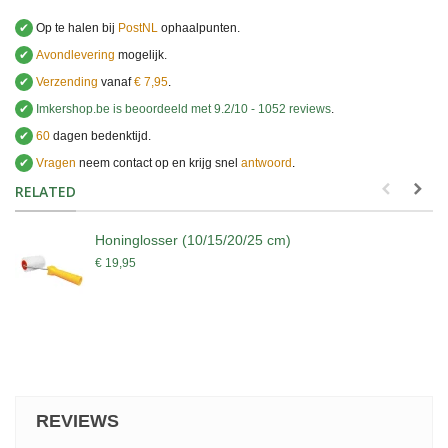
✔
Op te halen bij
PostNL
ophaalpunten.
✔
Avondlevering
mogelijk.
✔
Verzending
vanaf
€ 7,95
.
✔
Imkershop.be
is beoordeeld met
9.2
/
10
-
1052
reviews
.
✔
60
dagen bedenktijd.
✔
Vragen
neem contact op en krijg snel
antwoord
.
.
RELATED
Honinglosser (10/15/20/25 cm)
€ 19,95
REVIEWS