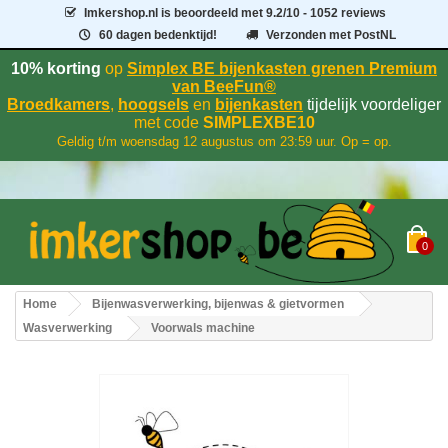
Imkershop.nl
is beoordeeld met
9.2
/
10
- 1052 reviews
60 dagen bedenktijd!
Verzonden met PostNL
10% korting
op
Simplex BE bijenkasten grenen Premium
van BeeFun®
Broedkamers
,
hoogsels
en
bijenkasten
tijdelijk voordeliger
met code
SIMPLEXBE10
Geldig t/m woensdag 12 augustus om 23:59 uur. Op = op.
0
Home
Bijenwasverwerking, bijenwas & gietvormen
Wasverwerking
Voorwals machine