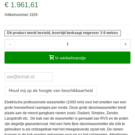
€ 1.961,61
Artikelnummer
1926
Dit product wordt besteld, levertijd bedraagt ongeveer 3-9 weken.
-
+
In winkelmandje
Houd mij op de hoogte van beschikbaarheid
Elektrische professionele wassmelter (1000 mm) voor het smelten van een
grote hoeveelheid raampjes per ronde. Deze grote stoomwassmelter biedt
plaats aan de meest gangbare ramen zoals: Dadant, Simplex, Zander,
Langstroth etc. De bak van de wassmelter is gemaakt van RVS en de poten
zijn degelijk gepoedercoat. Het een hele fijne stoomwassmelter die óók te
gebruiken is als ontzegelbak met het meegeleverde opzet rek. De ramen
kunnen in de bak worden gehangen voor en na het ontzegelen. Afmetingen