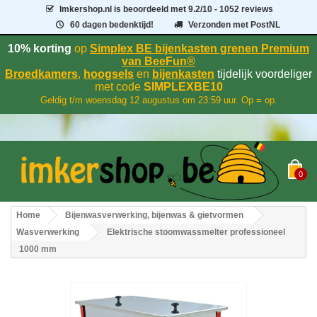
Imkershop.nl
is beoordeeld met
9.2
/
10
- 1052 reviews
60 dagen bedenktijd!
Verzonden met PostNL
10% korting
op
Simplex BE bijenkasten grenen Premium
van BeeFun®
Broedkamers
,
hoogsels
en
bijenkasten
tijdelijk voordeliger
met code
SIMPLEXBE10
Geldig t/m woensdag 12 augustus om 23:59 uur. Op = op.
0
Home
Bijenwasverwerking, bijenwas & gietvormen
Wasverwerking
Elektrische stoomwassmelter professioneel
1000 mm