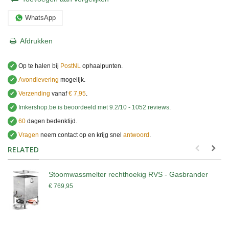
WhatsApp
Afdrukken
✔
Op te halen bij
PostNL
ophaalpunten.
✔
Avondlevering
mogelijk.
✔
Verzending
vanaf
€ 7,95
.
✔
Imkershop.be
is beoordeeld met
9.2
/
10
-
1052
reviews
.
✔
60
dagen bedenktijd.
✔
Vragen
neem contact op en krijg snel
antwoord
.
.
RELATED
Stoomwassmelter rechthoekig RVS - Gasbrander
€ 769,95