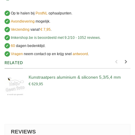
✔
Op te halen bij
PostNL
ophaalpunten.
✔
Avondlevering
mogelijk.
✔
Verzending
vanaf
€ 7,95
.
✔
Imkershop.be
is beoordeeld met
9.2
/
10
-
1052
reviews
.
✔
60
dagen bedenktijd.
✔
Vragen
neem contact op en krijg snel
antwoord
.
.
RELATED
Kunstraatpers aluminium & siliconen 5,3/5,4 mm
€ 629,95
REVIEWS