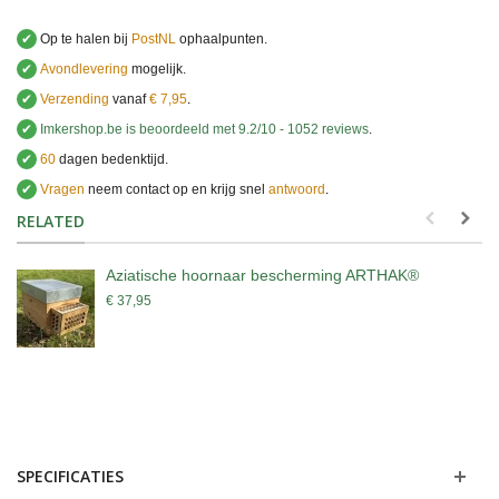
✔
Op te halen bij
PostNL
ophaalpunten.
✔
Avondlevering
mogelijk.
✔
Verzending
vanaf
€ 7,95
.
✔
Imkershop.be
is beoordeeld met
9.2
/
10
-
1052
reviews
.
✔
60
dagen bedenktijd.
✔
Vragen
neem contact op en krijg snel
antwoord
.
.
RELATED
Aziatische hoornaar bescherming ARTHAK®
€ 37,95
SPECIFICATIES