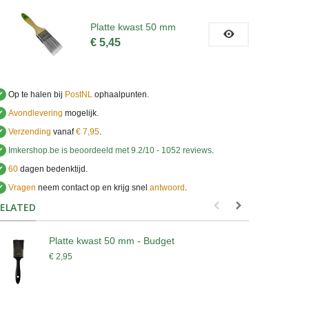
Platte kwast 50 mm
€ 5,45
✔
Op te halen bij
PostNL
ophaalpunten.
✔
Avondlevering
mogelijk.
✔
Verzending
vanaf
€ 7,95
.
✔
Imkershop.be
is beoordeeld met
9.2
/
10
-
1052
reviews
.
✔
60
dagen bedenktijd.
✔
Vragen
neem contact op en krijg snel
antwoord
.
.
ELATED
Platte kwast 50 mm - Budget
P
€ 2,95
€