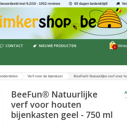
 beoordeeld met
9.2
/
10
- 1052 reviews
60 dagen bedenktijd!
Ve
CONTACT
NIEUWE PRODUCTEN
Wink
0
onderdelen
Verf voor de bijenkast
BeeFun® Natuurlijke verf voor ho
BeeFun® Natuurlijke
A
verf voor houten
bijenkasten geel - 750 ml