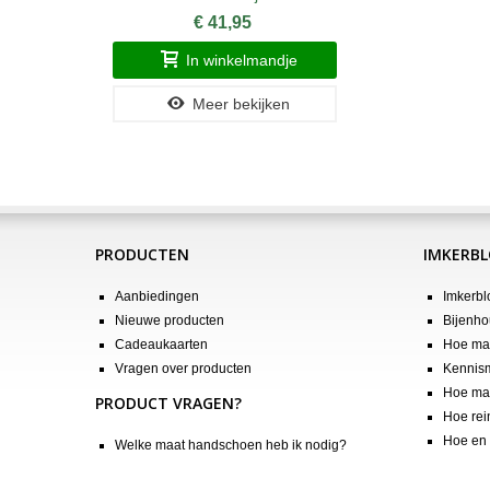
€ 41,95
In winkelmandje
Meer bekijken
PRODUCTEN
IMKERB
Aanbiedingen
Imkerbl
Nieuwe producten
Bijenho
Cadeaukaarten
Hoe maa
Vragen over producten
Kennis
Hoe maa
PRODUCT VRAGEN?
Hoe rei
Hoe en 
Welke maat handschoen heb ik nodig?