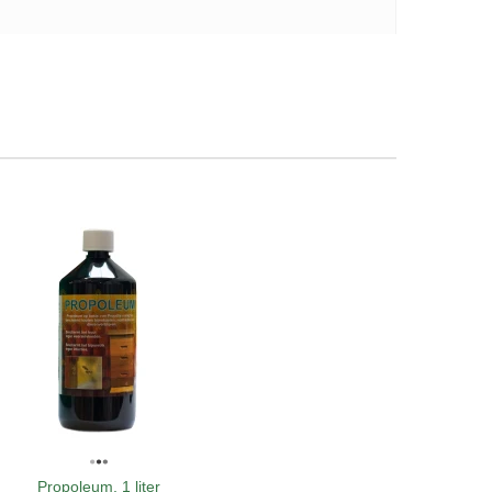
Propoleum, 1 liter
BeeFun® 