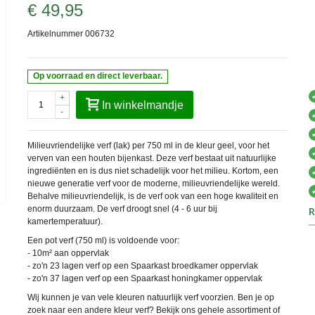
€ 49,95
Artikelnummer
006732
Op voorraad en direct leverbaar.
+
In winkelmandje
-
Milieuvriendelijke verf (lak) per 750 ml in de kleur geel, voor het
verven van een houten bijenkast. Deze verf bestaat uit natuurlijke
ingrediënten en is dus niet schadelijk voor het milieu. Kortom, een
nieuwe generatie verf voor de moderne, milieuvriendelijke wereld.
Behalve milieuvriendelijk, is de verf ook van een hoge kwaliteit en
enorm duurzaam. De verf droogt snel (4 - 6 uur bij
R
kamertemperatuur).
Een pot verf (750 ml) is voldoende voor:
- 10m² aan oppervlak
- zo'n 23 lagen verf op een Spaarkast broedkamer oppervlak
- zo'n 37 lagen verf op een Spaarkast honingkamer oppervlak
Wij kunnen je van vele kleuren natuurlijk verf voorzien. Ben je op
zoek naar een andere kleur verf? Bekijk ons gehele assortiment of