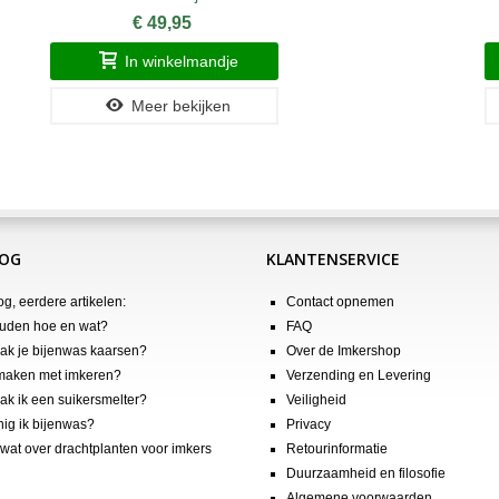
€ 49,95
In winkelmandje
Meer bekijken
LOG
KLANTENSERVICE
og, eerdere artikelen:
Contact opnemen
uden hoe en wat?
FAQ
k je bijenwas kaarsen?
Over de Imkershop
maken met imkeren?
Verzending en Levering
k ik een suikersmelter?
Veiligheid
nig ik bijenwas?
Privacy
wat over drachtplanten voor imkers
Retourinformatie
Duurzaamheid en filosofie
Algemene voorwaarden