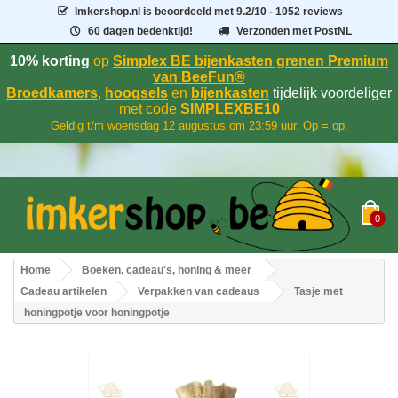
Imkershop.nl
is beoordeeld met
9.2
/
10
- 1052 reviews
60 dagen bedenktijd!
Verzonden met PostNL
10% korting
op
Simplex BE bijenkasten grenen Premium
van BeeFun®
Broedkamers
,
hoogsels
en
bijenkasten
tijdelijk voordeliger
met code
SIMPLEXBE10
Geldig t/m woensdag 12 augustus om 23:59 uur. Op = op.
0
Home
Boeken, cadeau's, honing & meer
Cadeau artikelen
Verpakken van cadeaus
Tasje met
honingpotje voor honingpotje