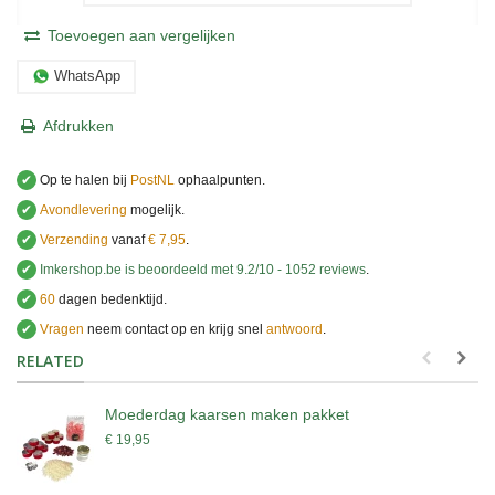
Toevoegen aan vergelijken
WhatsApp
Afdrukken
✔
Op te halen bij
PostNL
ophaalpunten.
✔
Avondlevering
mogelijk.
✔
Verzending
vanaf
€ 7,95
.
✔
Imkershop.be
is beoordeeld met
9.2
/
10
-
1052
reviews
.
✔
60
dagen bedenktijd.
✔
Vragen
neem contact op en krijg snel
antwoord
.
.
RELATED
Moederdag kaarsen maken pakket
€ 19,95