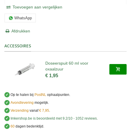
Toevoegen aan vergelijken
WhatsApp
Afdrukken
ACCESSOIRES
Doseerspuit 60 ml voor
oxaalzuur
€ 1,95
✔
Op te halen bij
PostNL
ophaalpunten.
✔
Avondlevering
mogelijk.
✔
Verzending
vanaf
€ 7,95
.
✔
Imkershop.be
is beoordeeld met
9.2
/
10
-
1052
reviews
.
✔
60
dagen bedenktijd.