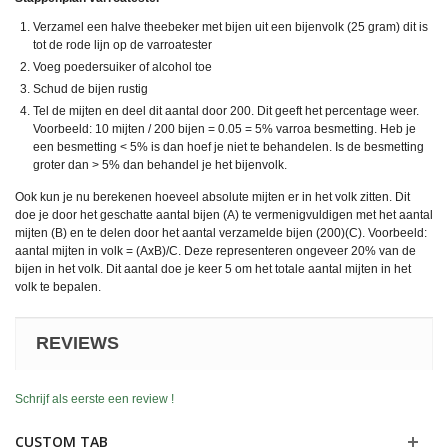
Verzamel een halve theebeker met bijen uit een bijenvolk (25 gram) dit is
tot de rode lijn op de varroatester
Voeg poedersuiker of alcohol toe
Schud de bijen rustig
Tel de mijten en deel dit aantal door 200. Dit geeft het percentage weer.
Voorbeeld: 10 mijten / 200 bijen = 0.05 = 5% varroa besmetting. Heb je
een besmetting < 5% is dan hoef je niet te behandelen. Is de besmetting
groter dan > 5% dan behandel je het bijenvolk.
Ook kun je nu berekenen hoeveel absolute mijten er in het volk zitten. Dit
doe je door het geschatte aantal bijen (A) te vermenigvuldigen met het aantal
mijten (B) en te delen door het aantal verzamelde bijen (200)(C). Voorbeeld:
aantal mijten in volk = (AxB)/C. Deze representeren ongeveer 20% van de
bijen in het volk. Dit aantal doe je keer 5 om het totale aantal mijten in het
volk te bepalen.
REVIEWS
Schrijf als eerste een review !
CUSTOM TAB