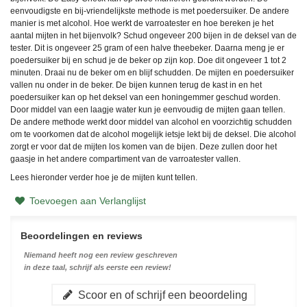
eenvoudigste en bij-vriendelijkste methode is met poedersuiker. De andere
manier is met alcohol. Hoe werkt de varroatester en hoe bereken je het
aantal mijten in het bijenvolk? Schud ongeveer 200 bijen in de deksel van de
tester. Dit is ongeveer 25 gram of een halve theebeker. Daarna meng je er
poedersuiker bij en schud je de beker op zijn kop. Doe dit ongeveer 1 tot 2
minuten. Draai nu de beker om en blijf schudden. De mijten en poedersuiker
vallen nu onder in de beker. De bijen kunnen terug de kast in en het
poedersuiker kan op het deksel van een honingemmer geschud worden.
Door middel van een laagje water kun je eenvoudig de mijten gaan tellen.
De andere methode werkt door middel van alcohol en voorzichtig schudden
om te voorkomen dat de alcohol mogelijk ietsje lekt bij de deksel. Die alcohol
zorgt er voor dat de mijten los komen van de bijen. Deze zullen door het
gaasje in het andere compartiment van de varroatester vallen.
Lees hieronder verder hoe je de mijten kunt tellen.
Toevoegen aan Verlanglijst
Beoordelingen en reviews
Niemand heeft nog een review geschreven
in deze taal, schrijf als eerste een review!
Scoor en of schrijf een beoordeling