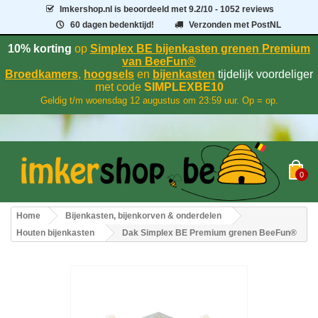
Imkershop.nl
is beoordeeld met
9.2
/
10
- 1052 reviews
60 dagen bedenktijd!
Verzonden met PostNL
10% korting
op
Simplex BE bijenkasten grenen Premium
van BeeFun®
Broedkamers
,
hoogsels
en
bijenkasten
tijdelijk voordeliger
met code
SIMPLEXBE10
Geldig t/m woensdag 12 augustus om 23:59 uur. Op = op.
0
Home
Bijenkasten, bijenkorven & onderdelen
Houten bijenkasten
Dak Simplex BE Premium grenen BeeFun®