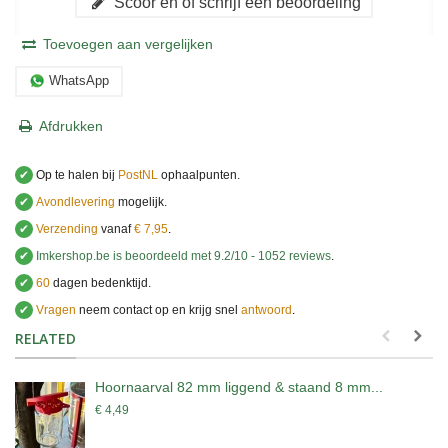
Scoor en of schrijf een beoordeling
Toevoegen aan vergelijken
WhatsApp
Afdrukken
✔
Op te halen bij
PostNL
ophaalpunten.
✔
Avondlevering
mogelijk.
✔
Verzending
vanaf
€ 7,95
.
✔
Imkershop.be
is beoordeeld met
9.2
/
10
-
1052
reviews
.
✔
60
dagen bedenktijd.
✔
Vragen
neem contact op en krijg snel
antwoord
.
.
RELATED
Hoornaarval 82 mm liggend & staand 8 mm...
€ 4,49