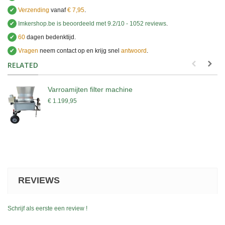
✔
Verzending
vanaf
€ 7,95
.
✔
Imkershop.be
is beoordeeld met
9.2
/
10
-
1052
reviews
.
✔
60
dagen bedenktijd.
✔
Vragen
neem contact op en krijg snel
antwoord
.
.
RELATED
Varroamijten filter machine
€ 1.199,95
REVIEWS
Schrijf als eerste een review !