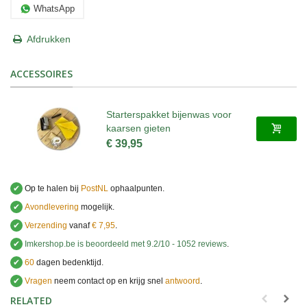
WhatsApp
Afdrukken
ACCESSOIRES
Starterspakket bijenwas voor
kaarsen gieten
€ 39,95
✔
Op te halen bij
PostNL
ophaalpunten.
✔
Avondlevering
mogelijk.
✔
Verzending
vanaf
€ 7,95
.
✔
Imkershop.be
is beoordeeld met
9.2
/
10
-
1052
reviews
.
✔
60
dagen bedenktijd.
✔
Vragen
neem contact op en krijg snel
antwoord
.
.
RELATED