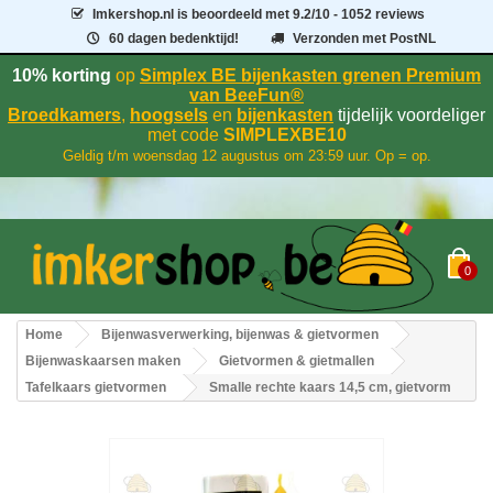
Imkershop.nl
is beoordeeld met
9.2
/
10
- 1052 reviews
60 dagen bedenktijd!
Verzonden met PostNL
10% korting
op
Simplex BE bijenkasten grenen Premium
van BeeFun®
Broedkamers
,
hoogsels
en
bijenkasten
tijdelijk voordeliger
met code
SIMPLEXBE10
Geldig t/m woensdag 12 augustus om 23:59 uur. Op = op.
0
Home
Bijenwasverwerking, bijenwas & gietvormen
Bijenwaskaarsen maken
Gietvormen & gietmallen
Tafelkaars gietvormen
Smalle rechte kaars 14,5 cm, gietvorm