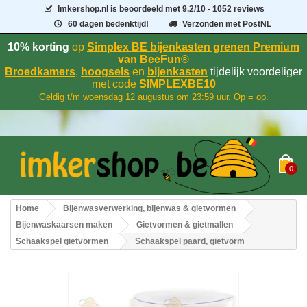
Imkershop.nl
is beoordeeld met
9.2
/
10
- 1052 reviews
60 dagen bedenktijd!
Verzonden met PostNL
10% korting
op
Simplex BE bijenkasten grenen Premium
van BeeFun®
Broedkamers
,
hoogsels
en
bijenkasten
tijdelijk voordeliger
met code
SIMPLEXBE10
Geldig t/m woensdag 12 augustus om 23:59 uur. Op = op.
0
Home
Bijenwasverwerking, bijenwas & gietvormen
Bijenwaskaarsen maken
Gietvormen & gietmallen
Schaakspel gietvormen
Schaakspel paard, gietvorm