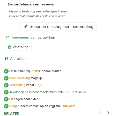
Beoordelingen en reviews
Niemand heeft nog een review geschreven
in deze taal, schrijf als eerste een review!
Scoor en of schrijf een beoordeling
Toevoegen aan vergelijken
WhatsApp
Afdrukken
✔
Op te halen bij
PostNL
ophaalpunten.
✔
Avondlevering
mogelijk.
✔
Verzending
vanaf
€ 7,95
.
✔
Imkershop.be
is beoordeeld met
9.2
/
10
-
1052
reviews
.
✔
60
dagen bedenktijd.
✔
Vragen
neem contact op en krijg snel
antwoord
.
.
RELATED