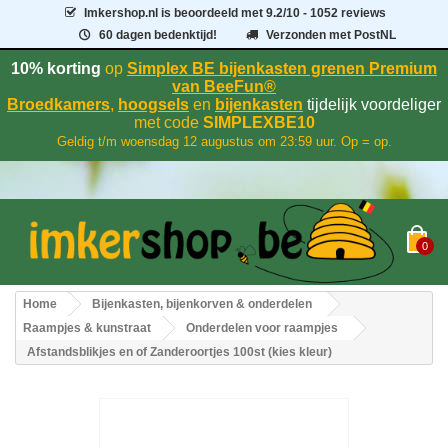
Imkershop.nl
is beoordeeld met
9.2
/
10
- 1052 reviews
60 dagen bedenktijd!
Verzonden met PostNL
10% korting
op
Simplex BE bijenkasten grenen Premium
van BeeFun®
Broedkamers
,
hoogsels
en
bijenkasten
tijdelijk voordeliger
met code
SIMPLEXBE10
Geldig t/m woensdag 12 augustus om 23:59 uur. Op = op.
0
Home
Bijenkasten, bijenkorven & onderdelen
Raampjes & kunstraat
Onderdelen voor raampjes
Afstandsblikjes en of Zanderoortjes 100st (kies kleur)