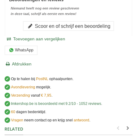
Niemand heeft nog een review geschreven
in deze taal, schrijf als eerste een review!
Scoor en of schrijf een beoordeling
Toevoegen aan vergelijken
WhatsApp
Afdrukken
✔
Op te halen bij
PostNL
ophaalpunten.
✔
Avondlevering
mogelijk.
✔
Verzending
vanaf
€ 7,95
.
✔
Imkershop.be
is beoordeeld met
9.2
/
10
-
1052
reviews
.
✔
60
dagen bedenktijd.
✔
Vragen
neem contact op en krijg snel
antwoord
.
.
RELATED