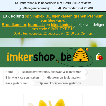
Imkershop.nl
is beoordeeld met
9.2
/
10
- 1052 reviews
60 dagen bedenktijd!
Verzonden met PostNL
10% korting
op
Simplex BE bijenkasten grenen Premium
van BeeFun®
Broedkamers
,
hoogsels
en
bijenkasten
tijdelijk voordeliger
met code
SIMPLEXBE10
Geldig t/m woensdag 12 augustus om 23:59 uur. Op = op.
0
Home
Bijenwasverwerking, bijenwas & gietvormen
Bijenwaskaarsen maken
Gietvormen & gietmallen
Paas gietvormen
Eitje met konijnenoren, gietvorm