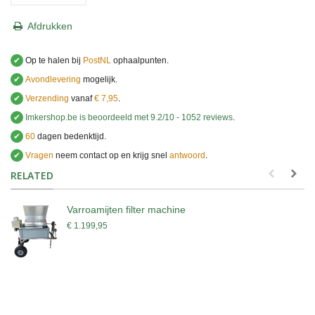
Afdrukken
✔
Op te halen bij
PostNL
ophaalpunten.
✔
Avondlevering
mogelijk.
✔
Verzending
vanaf
€ 7,95
.
✔
Imkershop.be
is beoordeeld met
9.2
/
10
-
1052
reviews
.
✔
60
dagen bedenktijd.
✔
Vragen
neem contact op en krijg snel
antwoord
.
.
RELATED
Varroamijten filter machine
€ 1.199,95