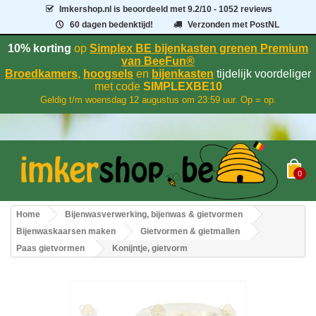
Imkershop.nl
is beoordeeld met
9.2
/
10
- 1052 reviews
60 dagen bedenktijd!
Verzonden met PostNL
10% korting
op
Simplex BE bijenkasten grenen Premium
van BeeFun®
Broedkamers
,
hoogsels
en
bijenkasten
tijdelijk voordeliger
met code
SIMPLEXBE10
Geldig t/m woensdag 12 augustus om 23:59 uur. Op = op.
0
Home
Bijenwasverwerking, bijenwas & gietvormen
Bijenwaskaarsen maken
Gietvormen & gietmallen
Paas gietvormen
Konijntje, gietvorm