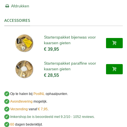
Afdrukken
ACCESSOIRES
Starterspakket bijenwas voor
kaarsen gieten
€ 39,95
Starterspakket paraffine voor
kaarsen gieten
€ 28,55
✔
Op te halen bij
PostNL
ophaalpunten.
✔
Avondlevering
mogelijk.
✔
Verzending
vanaf
€ 7,95
.
✔
Imkershop.be
is beoordeeld met
9.2
/
10
-
1052
reviews
.
✔
60
dagen bedenktijd.