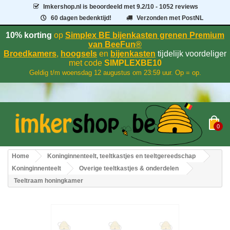
Imkershop.nl
is beoordeeld met
9.2
/
10
- 1052 reviews
60 dagen bedenktijd!
Verzonden met PostNL
10% korting
op
Simplex BE bijenkasten grenen Premium
van BeeFun®
Broedkamers
,
hoogsels
en
bijenkasten
tijdelijk voordeliger
met code
SIMPLEXBE10
Geldig t/m woensdag 12 augustus om 23:59 uur. Op = op.
0
Home
Koninginnenteelt, teeltkastjes en teeltgereedschap
Koninginnenteelt
Overige teeltkastjes & onderdelen
Teeltraam honingkamer