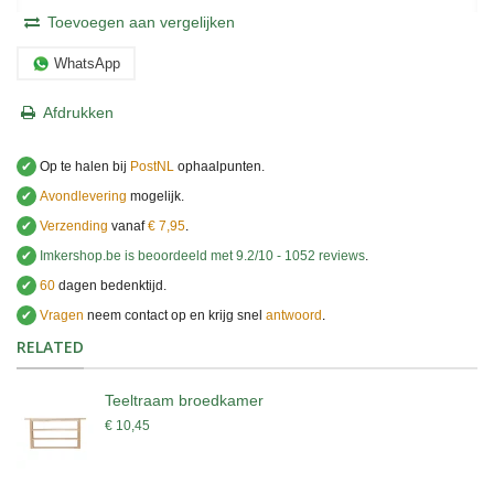
Toevoegen aan vergelijken
WhatsApp
Afdrukken
✔
Op te halen bij
PostNL
ophaalpunten.
✔
Avondlevering
mogelijk.
✔
Verzending
vanaf
€ 7,95
.
✔
Imkershop.be
is beoordeeld met
9.2
/
10
-
1052
reviews
.
✔
60
dagen bedenktijd.
✔
Vragen
neem contact op en krijg snel
antwoord
.
.
RELATED
Teeltraam broedkamer
€ 10,45