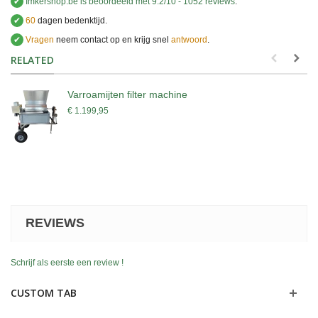
✔
Imkershop.be
is beoordeeld met
9.2
/
10
-
1052
reviews
.
✔
60
dagen bedenktijd.
✔
Vragen
neem contact op en krijg snel
antwoord
.
.
RELATED
Varroamijten filter machine
€ 1.199,95
REVIEWS
Schrijf als eerste een review !
CUSTOM TAB