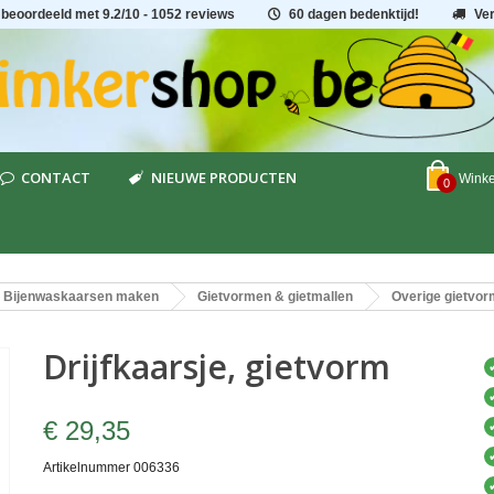
 beoordeeld met
9.2
/
10
- 1052 reviews
60 dagen bedenktijd!
Ve
CONTACT
NIEUWE PRODUCTEN
Wink
0
Bijenwaskaarsen maken
Gietvormen & gietmallen
Overige gietvo
Drijfkaarsje, gietvorm
€ 29,35
Artikelnummer
006336