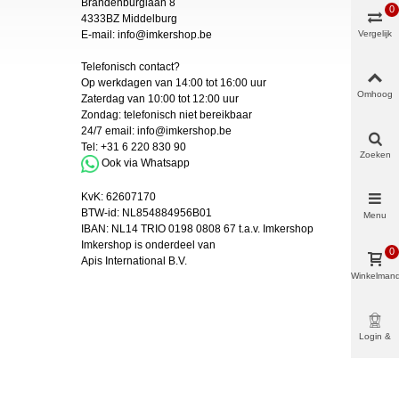
Brandenburglaan 8
0
4333BZ Middelburg
E-mail:
info@imkershop.be
Vergelijk
Telefonisch contact?
Op werkdagen van 14:00 tot 16:00 uur
Omhoog
Zaterdag van 10:00 tot 12:00 uur
Zondag: telefonisch niet bereikbaar
24/7 email:
info@imkershop.be
Tel:
+31 6 220 830 90
Zoeken
Ook via Whatsapp
KvK:
62607170
BTW-id: NL854884956B01
Menu
IBAN:
NL14 TRIO 0198 0808 67 t.a.v. Imkershop
Imkershop is onderdeel van
0
Apis International B.V.
Winkelman
Login &
Meer