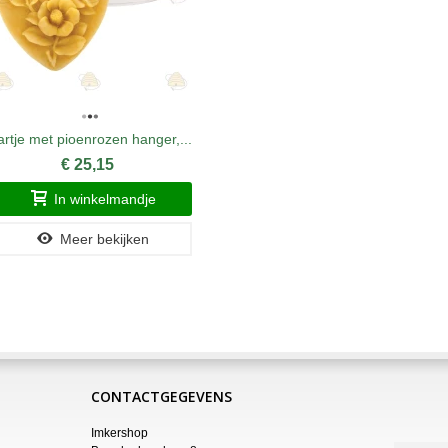
rtje met pioenrozen hanger,...
Lont 
€ 25,15
In winkelmandje
Meer bekijken
CONTACTGEGEVENS
Imkershop