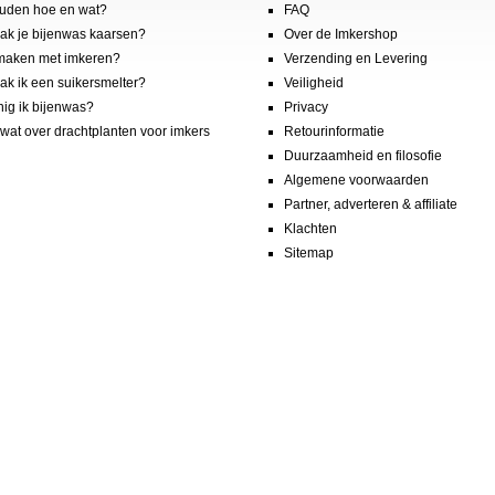
uden hoe en wat?
FAQ
k je bijenwas kaarsen?
Over de Imkershop
maken met imkeren?
Verzending en Levering
k ik een suikersmelter?
Veiligheid
nig ik bijenwas?
Privacy
wat over drachtplanten voor imkers
Retourinformatie
Duurzaamheid en filosofie
Algemene voorwaarden
Partner, adverteren & affiliate
Klachten
Sitemap