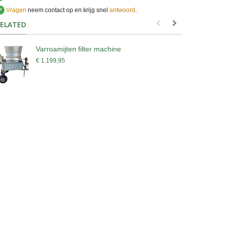
✔
Vragen
neem contact op en krijg snel
antwoord
.
.
ELATED
Varroamijten filter machine
B
€ 1.199,95
€