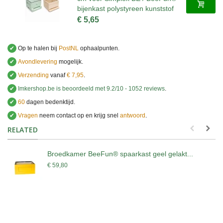
bijenkast polystyreen kunststof
€ 5,65
✔
Op te halen bij
PostNL
ophaalpunten.
✔
Avondlevering
mogelijk.
✔
Verzending
vanaf
€ 7,95
.
✔
Imkershop.be
is beoordeeld met
9.2
/
10
-
1052
reviews
.
✔
60
dagen bedenktijd.
✔
Vragen
neem contact op en krijg snel
antwoord
.
.
RELATED
Broedkamer BeeFun® spaarkast geel gelakt...
€ 59,80