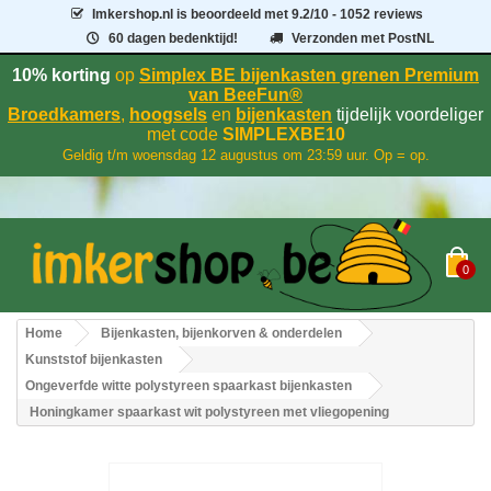
Imkershop.nl
is beoordeeld met
9.2
/
10
- 1052 reviews
60 dagen bedenktijd!
Verzonden met PostNL
10% korting
op
Simplex BE bijenkasten grenen Premium
van BeeFun®
Broedkamers
,
hoogsels
en
bijenkasten
tijdelijk voordeliger
met code
SIMPLEXBE10
Geldig t/m woensdag 12 augustus om 23:59 uur. Op = op.
0
Home
Bijenkasten, bijenkorven & onderdelen
Kunststof bijenkasten
Ongeverfde witte polystyreen spaarkast bijenkasten
Honingkamer spaarkast wit polystyreen met vliegopening