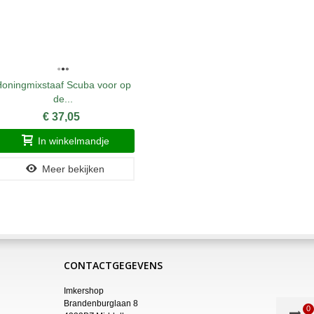
oningmixstaaf Scuba voor op
Dadant Blat
de...
€ 37,05
In winkelmandje
Meer bekijken
CONTACTGEGEVENS
Imkershop
Brandenburglaan 8
0