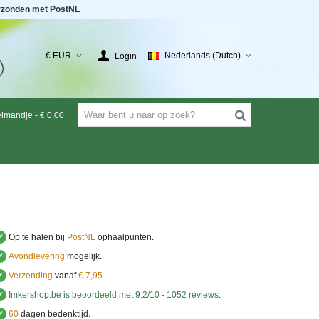
rzonden met PostNL
€ EUR
Nederlands (Dutch)
Login
elmandje
-
€ 0,00
✔
Op te halen bij
PostNL
ophaalpunten.
✔
Avondlevering
mogelijk.
✔
Verzending
vanaf
€ 7,95
.
✔
Imkershop.be
is beoordeeld met
9.2
/
10
-
1052
reviews
.
✔
60
dagen bedenktijd.