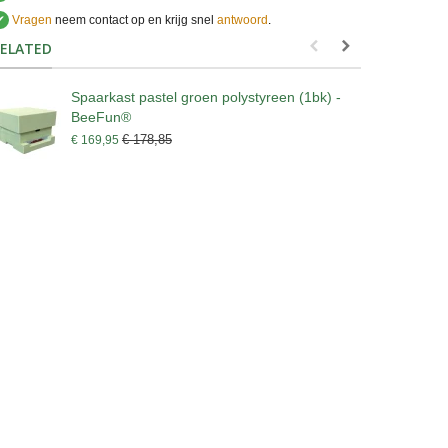
✔
Vragen
neem contact op en krijg snel
antwoord
.
.
ELATED
Spaarkast pastel groen polystyreen (1bk) -
D
BeeFun®
€
€ 178,85
€ 169,95