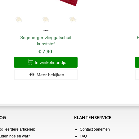
Segeberger vlieggatschuif
H
kunststof
€ 7,90
In winkelmandje
Meer bekijken
LOG
KLANTENSERVICE
og, eerdere artikelen:
Contact opnemen
uden hoe en wat?
FAQ