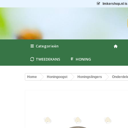
Imkershop.nl
is
Categorieën
TWEEDEKANS
HONING
Home
Honingoogst
Honingslingers
Onderdele