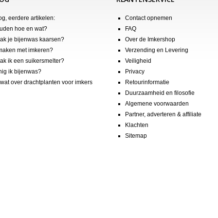
og, eerdere artikelen:
Contact opnemen
uden hoe en wat?
FAQ
k je bijenwas kaarsen?
Over de Imkershop
maken met imkeren?
Verzending en Levering
k ik een suikersmelter?
Veiligheid
nig ik bijenwas?
Privacy
wat over drachtplanten voor imkers
Retourinformatie
Duurzaamheid en filosofie
Algemene voorwaarden
Partner, adverteren & affiliate
Klachten
Sitemap