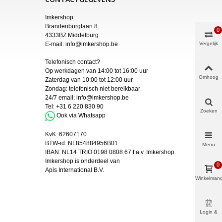
Imkershop
Brandenburglaan 8
0
4333BZ Middelburg
E-mail:
info@imkershop.be
Vergelijk
Telefonisch contact?
Op werkdagen van 14:00 tot 16:00 uur
Omhoog
Zaterdag van 10:00 tot 12:00 uur
Zondag: telefonisch niet bereikbaar
24/7 email:
info@imkershop.be
Tel:
+31 6 220 830 90
Zoeken
Ook via Whatsapp
KvK:
62607170
BTW-id: NL854884956B01
Menu
IBAN:
NL14 TRIO 0198 0808 67 t.a.v. Imkershop
Imkershop is onderdeel van
0
Apis International B.V.
Winkelman
Login &
Meer