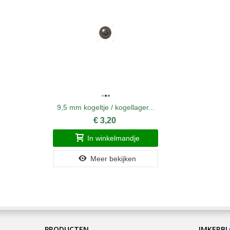
9,5 mm kogeltje / kogellager...
€ 3,20
In winkelmandje
Meer bekijken
PRODUCTEN
IMKERB