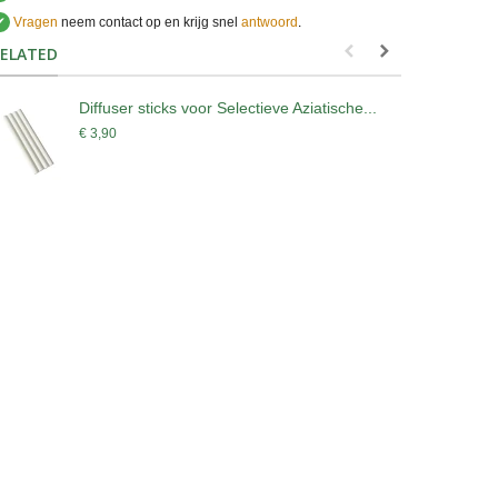
✔
Vragen
neem contact op en krijg snel
antwoord
.
.
ELATED
Diffuser sticks voor Selectieve Aziatische...
D
€ 3,90
€