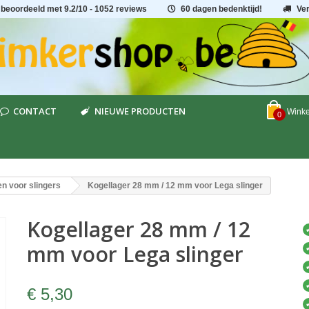
 beoordeeld met
9.2
/
10
- 1052 reviews
60 dagen bedenktijd!
Ve
CONTACT
NIEUWE PRODUCTEN
Wink
0
n voor slingers
Kogellager 28 mm / 12 mm voor Lega slinger
Kogellager 28 mm / 12
mm voor Lega slinger
€ 5,30