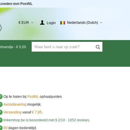
rzonden met PostNL
€ EUR
Nederlands (Dutch)
Login
elmandje
-
€ 0,00
✔
Op te halen bij
PostNL
ophaalpunten.
✔
Avondlevering
mogelijk.
✔
Verzending
vanaf
€ 7,95
.
✔
Imkershop.be
is beoordeeld met
9.2
/
10
-
1052
reviews
.
✔
60
dagen bedenktijd.