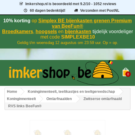
Imkershop.nl
is beoordeeld met
9.2
/
10
- 1052 reviews
60 dagen bedenktijd!
Verzonden met PostNL
10% korting
op
Simplex BE bijenkasten grenen Premium
van BeeFun®
Broedkamers
,
hoogsels
en
bijenkasten
tijdelijk voordeliger
met code
SIMPLEXBE10
Geldig t/m woensdag 12 augustus om 23:59 uur. Op = op.
0
Home
Koninginnenteelt, teeltkastjes en teeltgereedschap
Koninginnenteelt
Omlarfnaalden
Zwitserse omlarfnaald
RVS links BeeFun®