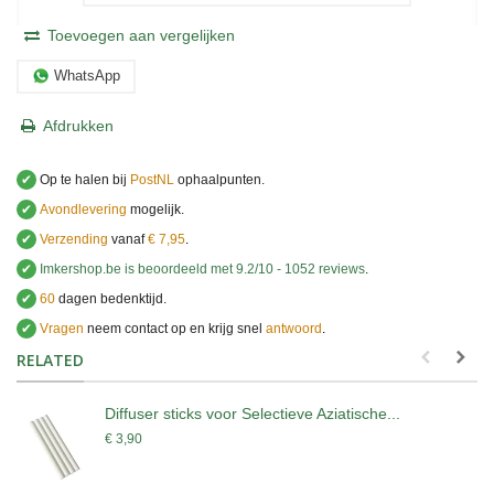
Toevoegen aan vergelijken
WhatsApp
Afdrukken
✔
Op te halen bij
PostNL
ophaalpunten.
✔
Avondlevering
mogelijk.
✔
Verzending
vanaf
€ 7,95
.
✔
Imkershop.be
is beoordeeld met
9.2
/
10
-
1052
reviews
.
✔
60
dagen bedenktijd.
✔
Vragen
neem contact op en krijg snel
antwoord
.
.
RELATED
Diffuser sticks voor Selectieve Aziatische...
€ 3,90