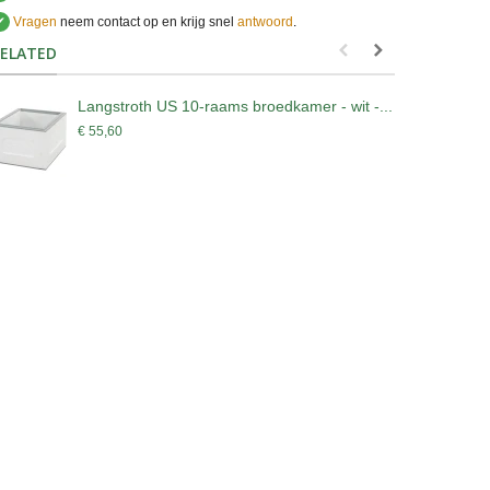
✔
Vragen
neem contact op en krijg snel
antwoord
.
.
ELATED
Langstroth US 10-raams broedkamer - wit -...
L
-
€ 55,60
€