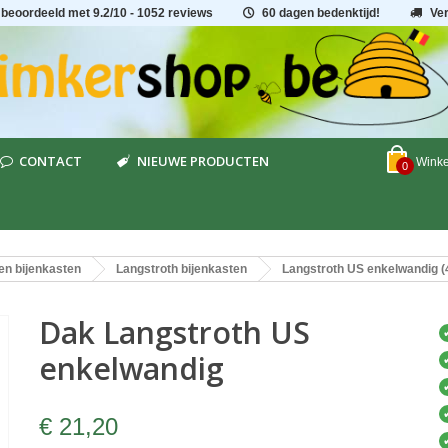
 beoordeeld met
9.2
/
10
- 1052 reviews
60 dagen bedenktijd!
Ve
CONTACT
NIEUWE PRODUCTEN
Wink
0
en bijenkasten
Langstroth bijenkasten
Langstroth US enkelwandig 
Dak Langstroth US
enkelwandig
€ 21,20