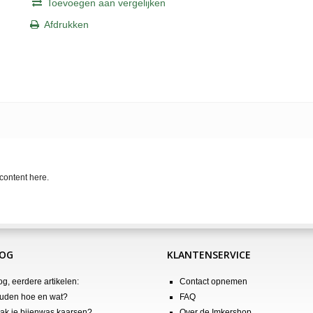
Toevoegen aan vergelijken
Afdrukken
content here.
LOG
KLANTENSERVICE
og, eerdere artikelen:
Contact opnemen
uden hoe en wat?
FAQ
k je bijenwas kaarsen?
Over de Imkershop