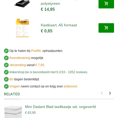
polystyreen
€ 14,95
Kastkaart, A5 formaat
€ 0,65
✔
Op te halen bij
PostNL
ophaalpunten.
✔
Avondlevering
mogelijk.
✔
Verzending
vanaf
€ 7,95
.
✔
Imkershop.be
is beoordeeld met
9.2
/
10
-
1052
reviews
.
✔
60
dagen bedenktijd.
✔
Vragen
neem contact op en krijg snel
antwoord
.
.
RELATED
Mini Dadant Blatt teeltkastje wit, ongeverfd
€ 83,95