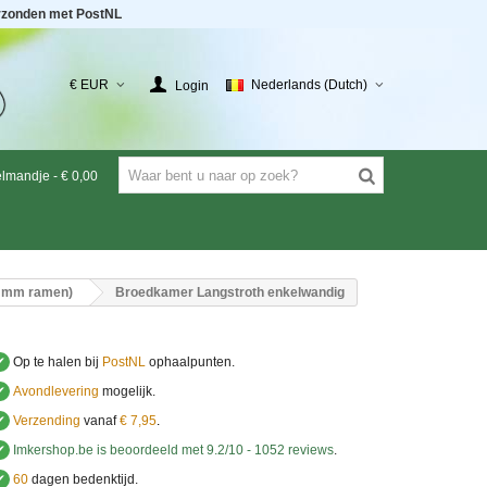
rzonden met PostNL
€ EUR
Nederlands (Dutch)
Login
elmandje
-
€ 0,00
0 mm ramen)
Broedkamer Langstroth enkelwandig
✔
Op te halen bij
PostNL
ophaalpunten.
✔
Avondlevering
mogelijk.
✔
Verzending
vanaf
€ 7,95
.
✔
Imkershop.be
is beoordeeld met
9.2
/
10
-
1052
reviews
.
✔
60
dagen bedenktijd.