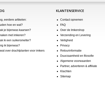
LOG
KLANTENSERVICE
og, eerdere artikelen:
Contact opnemen
uden hoe en wat?
FAQ
k je bijenwas kaarsen?
Over de Imkershop
maken met imkeren?
Verzending en Levering
k ik een suikersmelter?
Veiligheid
nig ik bijenwas?
Privacy
wat over drachtplanten voor imkers
Retourinformatie
Duurzaamheid en filosofie
Algemene voorwaarden
Partner, adverteren & affiliate
Klachten
Sitemap