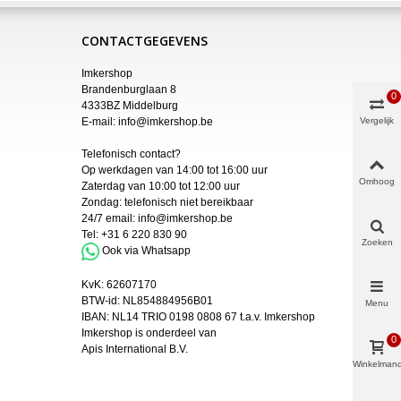
CONTACTGEGEVENS
Imkershop
Brandenburglaan 8
0
4333BZ Middelburg
E-mail:
info@imkershop.be
Vergelijk
Telefonisch contact?
Op werkdagen van 14:00 tot 16:00 uur
Omhoog
Zaterdag van 10:00 tot 12:00 uur
Zondag: telefonisch niet bereikbaar
24/7 email:
info@imkershop.be
Tel:
+31 6 220 830 90
Zoeken
Ook via Whatsapp
KvK:
62607170
BTW-id: NL854884956B01
Menu
IBAN:
NL14 TRIO 0198 0808 67 t.a.v. Imkershop
Imkershop is onderdeel van
0
Apis International B.V.
Winkelman