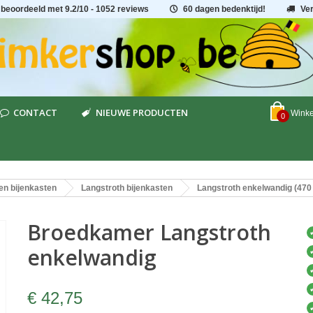
 beoordeeld met
9.2
/
10
- 1052 reviews
60 dagen bedenktijd!
Ve
CONTACT
NIEUWE PRODUCTEN
Wink
0
en bijenkasten
Langstroth bijenkasten
Langstroth enkelwandig (47
Broedkamer Langstroth
enkelwandig
€ 42,75