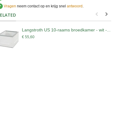
✔
Vragen
neem contact op en krijg snel
antwoord
.
.
ELATED
Langstroth US 10-raams broedkamer - wit -...
L
-
€ 55,60
€