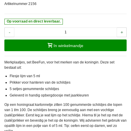
Artikelnummer
2156
Op voorraad en direct leverbaar.
-
+
In winkelmandje
Merkplaatjes, set BeeFun, voor het merken van de koningin. Deze set
bestaat uit:
Flesje lijm van 5 ml
Prikker voor hanteren van de schildjes
5 setjes genummerde schildjes
Geleverd in handig opbergdoosje met jaarkleuren
Op een honingraat kartonnetje zitten 100 genummerde schildjes die lopen
van 1 t/m 100. De schildjes breng je eenvoudig aan met een vochtige
(saté)prikker. Eerst leg je wat lijm op het schildje. Hierna til je het op met de
(saté)prikker en bevestig je het op de koningin. Wij adviseren het gebruik van
opalith lijm in een potje van 4 of 5 ml. Tip: oefen eerst op darren, wel zo
veilig.