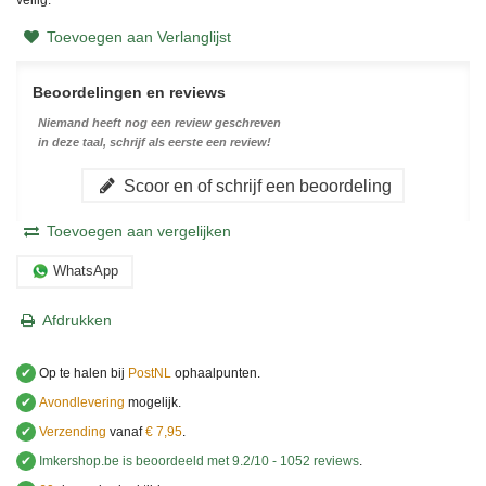
Toevoegen aan Verlanglijst
Beoordelingen en reviews
Niemand heeft nog een review geschreven
in deze taal, schrijf als eerste een review!
Scoor en of schrijf een beoordeling
Toevoegen aan vergelijken
WhatsApp
Afdrukken
✔
Op te halen bij
PostNL
ophaalpunten.
✔
Avondlevering
mogelijk.
✔
Verzending
vanaf
€ 7,95
.
✔
Imkershop.be
is beoordeeld met
9.2
/
10
-
1052
reviews
.