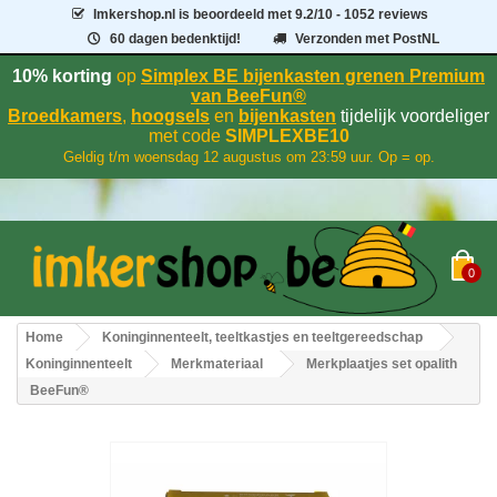
Imkershop.nl
is beoordeeld met
9.2
/
10
- 1052 reviews
60 dagen bedenktijd!
Verzonden met PostNL
10% korting
op
Simplex BE bijenkasten grenen Premium
van BeeFun®
Broedkamers
,
hoogsels
en
bijenkasten
tijdelijk voordeliger
met code
SIMPLEXBE10
Geldig t/m woensdag 12 augustus om 23:59 uur. Op = op.
0
Home
Koninginnenteelt, teeltkastjes en teeltgereedschap
Koninginnenteelt
Merkmateriaal
Merkplaatjes set opalith
BeeFun®